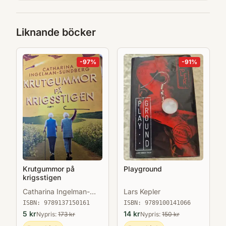
läsares öde. Drottningen vänder blad är en
underhållande och underfundig bok om hur
Liknande böcker
böcker berikar livet.
-
97
%
-
91
%
Krutgummor på
Playground
krigsstigen
Catharina Ingelman-
Lars Kepler
Sundberg
ISBN:
9789137150161
ISBN:
9789100141066
5
kr
14
kr
Nypris:
173
kr
Nypris:
150
kr