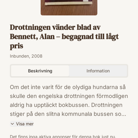
Drottningen vänder blad av
Bennett, Alan – begagnad till lågt
pris
Inbunden, 2008
Beskrivning
Information
Om det inte varit för de olydiga hundarna så
skulle den engelska drottningen förmodligen
aldrig ha upptäckt bokbussen. Drottningen
stiger på den slitna kommunala bussen som
står parkerad vid Westminister Palaces
Visa mer
köksregioner för att be om ursäkt för sin
ISBN
Det finns inga aktiva annonser för denna bok just nu.