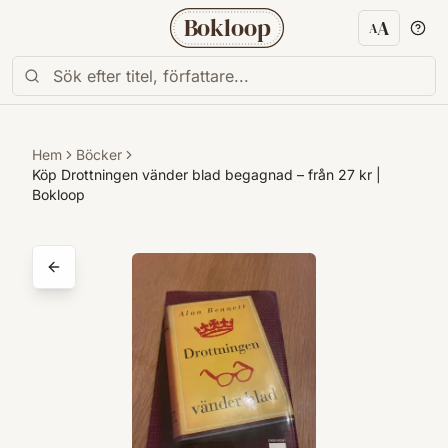
Bokloop
A
A
Textstorl
Hem
Böcker
Köp Drottningen vänder blad begagnad – från 27 kr |
Bokloop