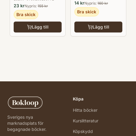
14
kr
Nypris:
160
kr
23
kr
Nypris:
155
kr
Bra skick
Bra skick
Lägg till
Lägg till
Köpa
Bokloop
Hitta böcker
Sveriges nya
Kurslitteratur
marknadsplats för
begagnade böcker.
Köpskydd