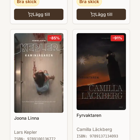
Bra skick
Bra skick
Lägg till
Lägg till
-
85
%
-
91
%
Fyrvaktaren
Joona Linna
Camilla Läckberg
Lars Kepler
ISBN:
9789137134093
ISBN:
9789100136772