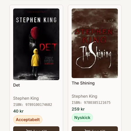
The Shining
Det
Stephen King
Stephen King
ISBN:
9780385121675
ISBN:
9789100174682
259
kr
40
kr
Nyskick
Acceptabelt