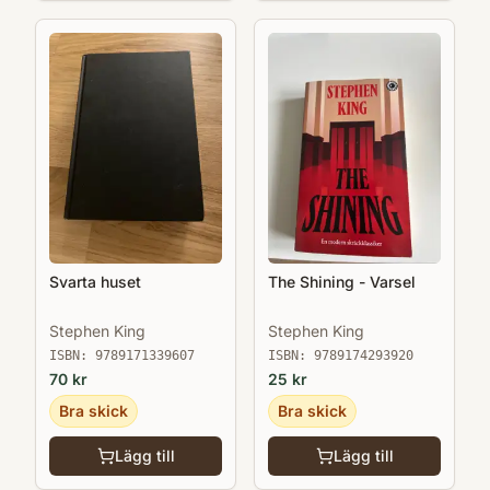
Svarta huset
The Shining - Varsel
Stephen King
Stephen King
ISBN:
9789171339607
ISBN:
9789174293920
70
kr
25
kr
Bra skick
Bra skick
Lägg till
Lägg till