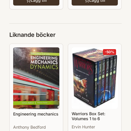
Lägg till
Lägg till
Liknande böcker
-
50
%
Warriors Box Set:
Engineering mechanics
Volumes 1 to 6
Ervin Hunter
Anthony Bedford