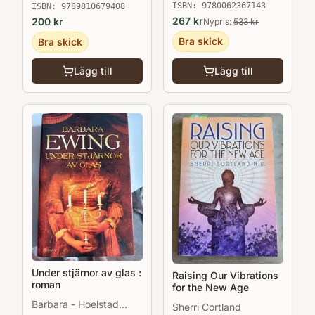
ISBN:
9780062367143
ISBN:
9789810679408
267
kr
200
kr
Nypris:
533
kr
Bra skick
Bra skick
Lägg till
Lägg till
Under stjärnor av glas :
Raising Our Vibrations
roman
for the New Age
Barbara - Hoelstad
Sherri Cortland