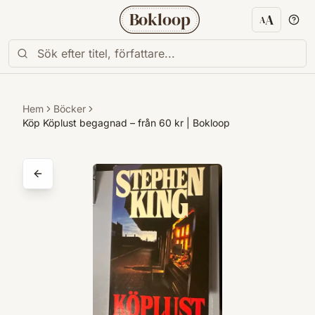
Bokloop
A
A
Textstorl
Hem
Böcker
Köp Köplust begagnad – från 60 kr | Bokloop