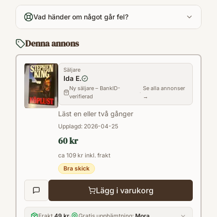
sv
Vad händer om något går fel?
Format
Paperback
Denna annons
Säljare
Ida E.
Ny säljare – BankID-
Se alla annonser
·
verifierad
→
Läst en eller två gånger
Upplagd:
2026-04-25
60 kr
ca 109 kr inkl. frakt
Bra skick
Lägg i varukorg
Frakt
49 kr
·
Gratis upphämtning:
Mora