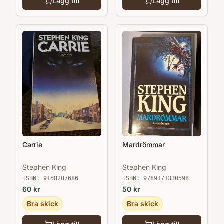
Lägg till
Lägg till
Carrie
Mardrömmar
Stephen King
Stephen King
ISBN:
9158207686
ISBN:
9789171330598
60
kr
50
kr
Bra skick
Bra skick