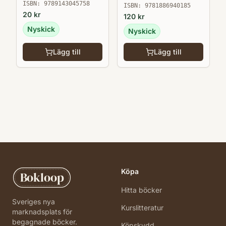
Ewing
ISBN:
9789143045758
ISBN:
9781886940185
20
kr
120
kr
Nyskick
Nyskick
Lägg till
Lägg till
Köpa
Bokloop
Hitta böcker
Sveriges nya
Kurslitteratur
marknadsplats för
begagnade böcker.
Köpskydd