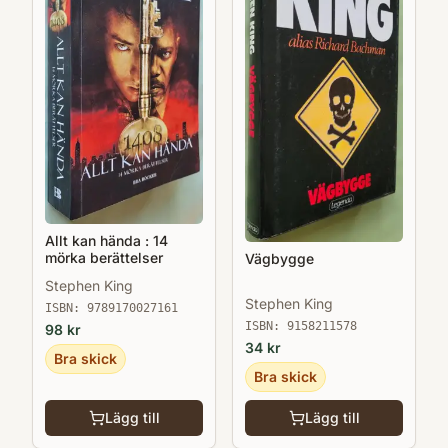
Allt kan hända : 14
mörka berättelser
Vägbygge
Stephen King
Stephen King
ISBN:
9789170027161
ISBN:
9158211578
98
kr
34
kr
Bra skick
Bra skick
Lägg till
Lägg till