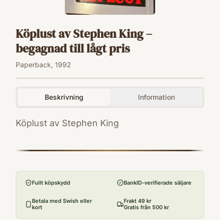
Köplust av Stephen King –
begagnad till lågt pris
Paperback, 1992
Beskrivning
Information
Köplust av Stephen King
ISBN
9789171330604
Utgivningsår
1992
Fullt köpskydd
BankID-verifierade säljare
Antal sidor
728
Betala med Swish eller
Frakt 49 kr
kort
Gratis från 500 kr
Språk