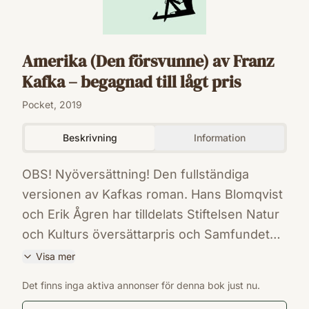
Amerika (Den försvunne) av Franz
Kafka – begagnad till lågt pris
Pocket, 2019
Beskrivning
Information
OBS! Nyöversättning! Den fullständiga
versionen av Kafkas roman. Hans Blomqvist
och Erik Ågren har tilldelats Stiftelsen Natur
och Kulturs översättarpris och Samfundet
De Nios översättarpris för sitt arbete med
Visa mer
Kafkas samlade skrifter. Amerika (Den
ISBN
Det finns inga aktiva annonser för denna bok just nu.
försvunne) är berättelsen om pojken Karl
9789171370259