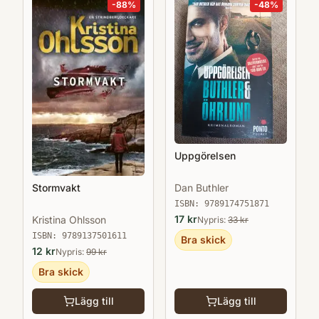
-
88
%
-
48
%
Uppgörelsen
Dan Buthler
Stormvakt
ISBN:
9789174751871
17
kr
Kristina Ohlsson
Nypris:
33
kr
ISBN:
9789137501611
Bra skick
12
kr
Nypris:
99
kr
Bra skick
Lägg till
Lägg till