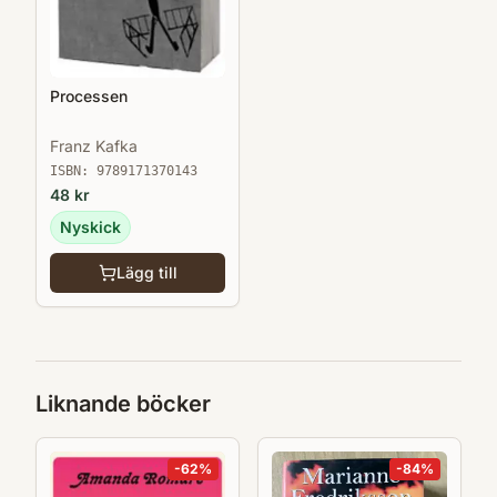
Processen
Franz Kafka
ISBN:
9789171370143
48
kr
Nyskick
Lägg till
Liknande böcker
-
62
%
-
84
%