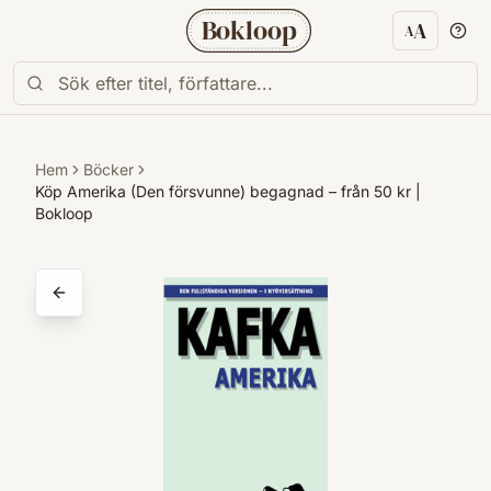
Bokloop
A
A
Textstorl
Hem
Böcker
Köp Amerika (Den försvunne) begagnad – från 50 kr |
Bokloop