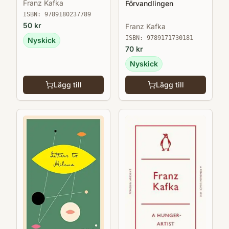
Franz Kafka
Förvandlingen
ISBN:
9789180237789
50
kr
Franz Kafka
ISBN:
9789171730181
Nyskick
70
kr
Nyskick
Lägg till
Lägg till