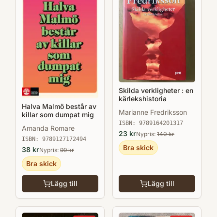
Skilda verkligheter : en
kärlekshistoria
Halva Malmö består av
Marianne Fredriksson
killar som dumpat mig
ISBN:
9789164201317
Amanda Romare
23
kr
Nypris:
140
kr
ISBN:
9789127172494
Bra skick
38
kr
Nypris:
99
kr
Bra skick
Lägg till
Lägg till