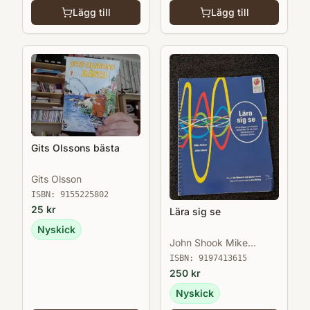
Lägg till
Lägg till
Gits Olssons bästa
Gits Olsson
ISBN:
9155225802
25
kr
Lära sig se
Nyskick
John Shook Mike
Rother
ISBN:
9197413615
250
kr
Nyskick