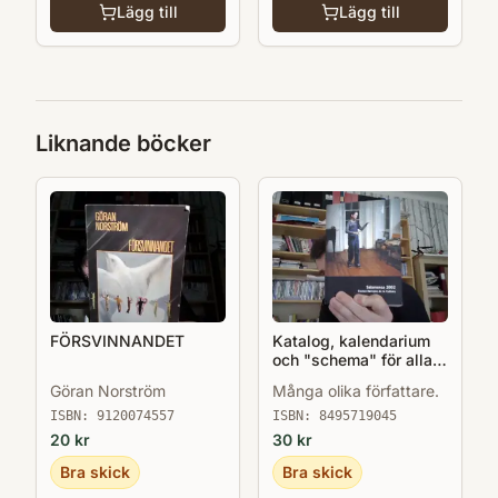
Lägg till
Lägg till
Liknande böcker
FÖRSVINNANDET
Katalog, kalendarium
och "schema" för alla
kulturevenemang i
Göran Norström
Många olika författare.
Salamanca 2002 när
Salamanca var EU:s
ISBN:
9120074557
ISBN:
8495719045
kulturhuvudstad.
20
kr
30
kr
Bra skick
Bra skick