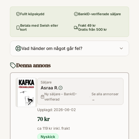
Utgivningsår
Inledningsraderna till Förvandlingen är
2020
kanske de mest kända öppningsrader som
Fullt köpskydd
BankID-verifierade säljare
Antal sidor
någonsin skrivits: "När Gregor Samsa
74
Betala med Swish eller
Frakt 49 kr
vaknade en morgon ur sina oroliga drömmar
kort
Gratis från 500 kr
Språk
fann han sig liggande i sängen förvandlad till
sv
en jättelik insekt."
Vad händer om något går fel?
Format
Paperback
Denna annons
Säljare
Asraa R.
Ny säljare – BankID-
Se alla annonser
·
verifierad
→
Upplagd:
2026-06-02
70 kr
ca 119 kr inkl. frakt
Nyskick