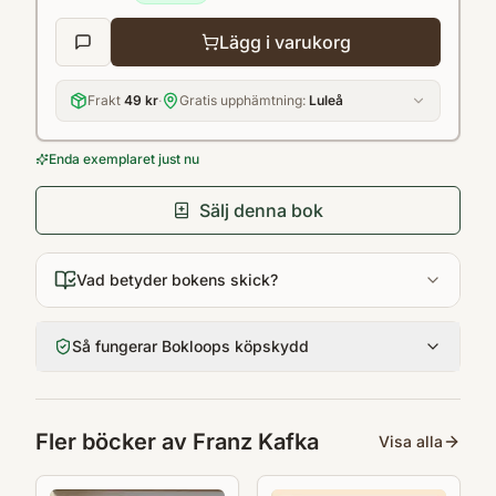
Lägg i varukorg
Frakt
49 kr
·
Gratis upphämtning:
Luleå
Enda exemplaret just nu
Sälj denna bok
Vad betyder bokens skick?
Så fungerar Bokloops köpskydd
Fler böcker av
Franz Kafka
Visa alla