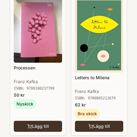
Processen
Letters to Milena
Franz Kafka
ISBN:
9789180237789
Franz Kafka
50
kr
ISBN:
9780805212679
Nyskick
62
kr
Bra skick
Lägg till
Lägg till