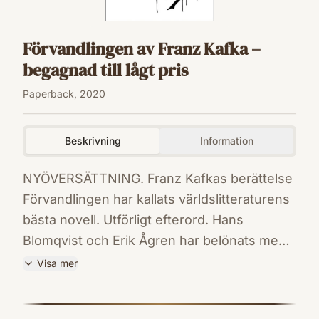
Förvandlingen av Franz Kafka –
begagnad till lågt pris
Paperback, 2020
Beskrivning
Information
NYÖVERSÄTTNING. Franz Kafkas berättelse
Förvandlingen har kallats världslitteraturens
bästa novell. Utförligt efterord. Hans
Blomqvist och Erik Ågren har belönats med
Stiftelsen Natur och Kulturs översättarpris
Visa mer
och Samfundet De Nios översättarpris för
ISBN
sitt arbete med Kafkas skrifter.
9789171730181