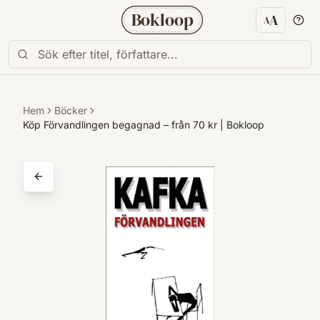
Bokloop
A
A
Textstorl
Hem
Böcker
Köp Förvandlingen begagnad – från 70 kr | Bokloop