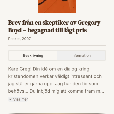
Brev från en skeptiker av Gregory
Boyd – begagnad till lågt pris
Pocket, 2007
Beskrivning
Information
Käre Greg! Din idé om en dialog kring
kristendomen verkar väldigt intressant och
jag ställer gärna upp. Jag har den tid som
behövs... Du inbjöd mig att komma fram med
alla invändningar mot kristendomen som jag
Visa mer
kunde komma på, så jag börjar direkt. En sak
ISBN
som jag har undrat över är: hur kan en
9789171957573