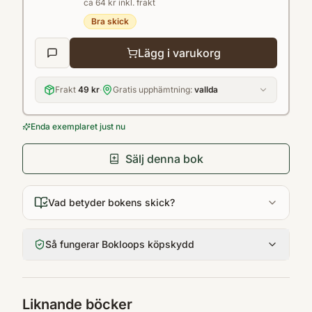
ca 64 kr inkl. frakt
helvetet? Hur kan jag vara både helig och
Bra skick
syndig på samma gång? Brev från en
skeptiker hjälper oss att bättre förstå skälen
Lägg i varukorg
för och emot kristen tro.
Frakt
49 kr
·
Gratis upphämtning:
vallda
Enda exemplaret just nu
Sälj denna bok
Vad betyder bokens skick?
Så fungerar Bokloops köpskydd
Liknande böcker