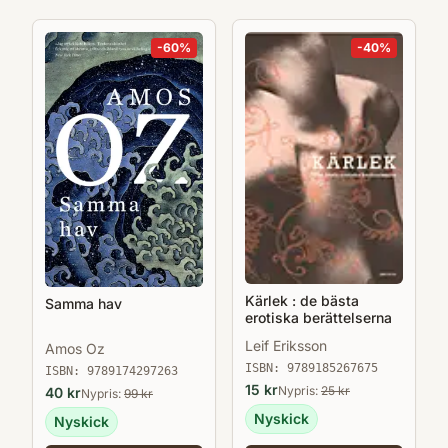
-
60
%
-
40
%
Kärlek : de bästa
Samma hav
erotiska berättelserna
Leif Eriksson
Amos Oz
ISBN:
9789185267675
ISBN:
9789174297263
15
kr
Nypris:
25
kr
40
kr
Nypris:
99
kr
Nyskick
Nyskick