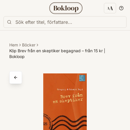
Bokloop
A
A
Textstorl
Hem
Böcker
Köp Brev från en skeptiker begagnad – från 15 kr |
Bokloop