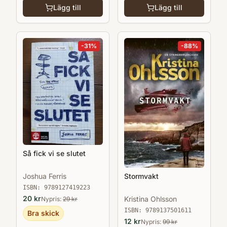
Lägg till
Lägg till
-
31
%
-
88
%
Så fick vi se slutet
Joshua Ferris
Stormvakt
ISBN:
9789127419223
20
kr
Kristina Ohlsson
Nypris:
29
kr
ISBN:
9789137501611
Bra skick
12
kr
Nypris:
99
kr