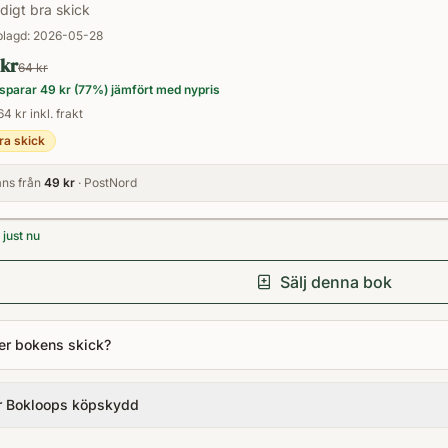
digt bra skick
för bäst sålda utländska roman 2001.
lagd:
2026-05-28
 kr
64 kr
sparar
49 kr
(
77
%) jämfört med nypris
64 kr inkl. frakt
ra skick
ns från
49 kr
· PostNord
just nu
Sälj denna bok
er bokens skick?
r Bokloops köpskydd