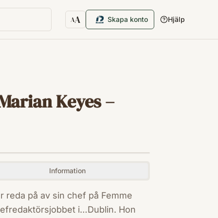
A
Skapa konto
Hjälp
A
Textstorlek
 Marian Keyes –
Information
får reda på av sin chef på Femme
chefredaktörsjobbet i…Dublin. Hon