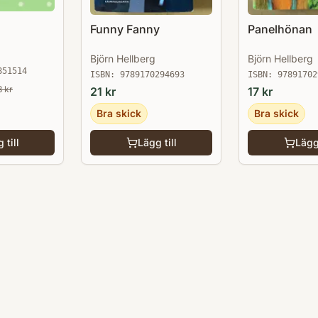
Funny Fanny
Panelhönan
Björn Hellberg
Björn Hellberg
851514
ISBN:
9789170294693
ISBN:
97891702
8
kr
21
kr
17
kr
Bra skick
Bra skick
 till
Lägg till
Lägg 