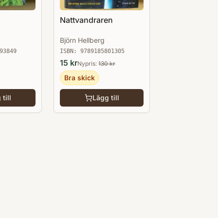
Nattvandraren
Björn Hellberg
93849
ISBN:
9789185801305
15
kr
Nypris:
130
kr
Bra skick
till
Lägg till