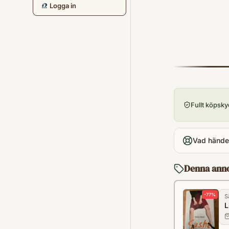
Logga in
Fullt köpsk
Vad händer
Denna ann
-
77
%
S
L