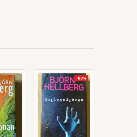
-
88
%