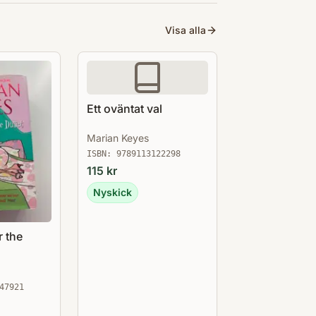
Visa alla
Ett oväntat val
Marian Keyes
ISBN:
9789113122298
115
kr
Nyskick
r the
47921