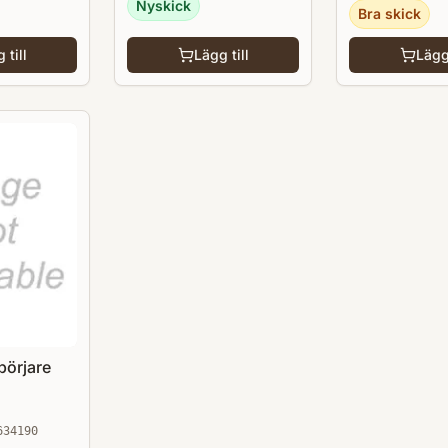
Nyskick
Bra skick
 till
Lägg till
Lägg 
börjare
634190