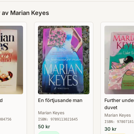
r av
Marian Keyes
nd
En förtjusande man
Further unde
duvet
Marian Keyes
Marian Keyes
084756
ISBN:
9789113021645
ISBN:
97807181
50
kr
30
kr