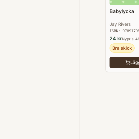
Babylycka
Jay Rivers
ISBN:
9789179
24
kr
Nypris:
4
Bra skick
Lägg