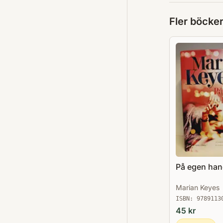
Fler böcke
På egen ha
Marian Keyes
ISBN:
9789113
45
kr