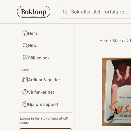
Bokloop
Hem
Hem
Böcker
Hitta
Sälj en bok
MER
Artiklar & guider
Så funkar det
Hjälp & support
Logga in för att komma åt ditt
konto.