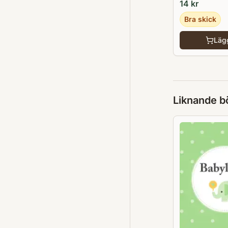
14
kr
Bra skick
Lägg
Liknande b