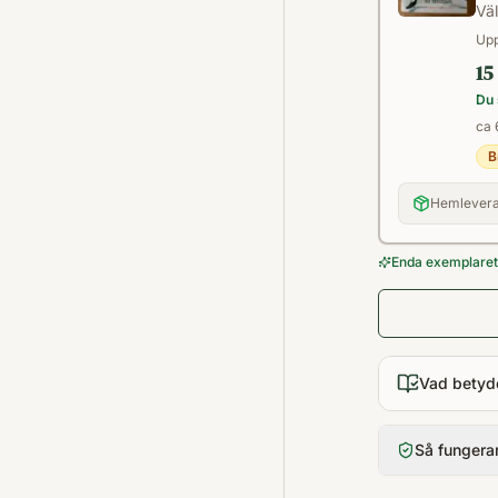
Väl
Upp
15
Du 
ca 
B
Hemlevera
Enda exemplaret 
Vad betyd
Så fungera