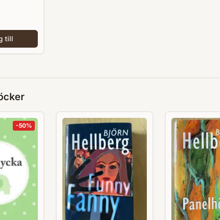
 till
öcker
-
50
%