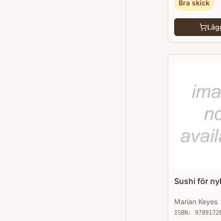
Bra skick
Lägg
Sushi för ny
Marian Keyes
ISBN:
9789172