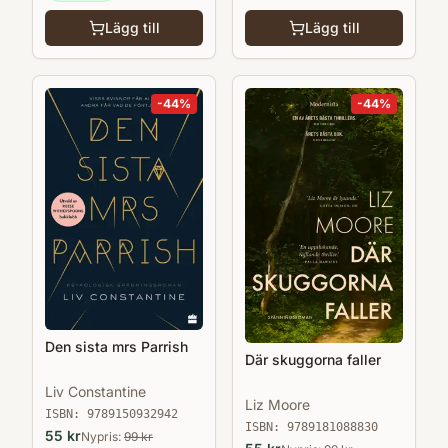
Lägg till
Lägg till
-
44
%
-
44
%
Den sista mrs Parrish
Där skuggorna faller
Liv Constantine
Liz Moore
ISBN:
9789150932942
ISBN:
9789181088830
55
kr
Nypris:
99
kr