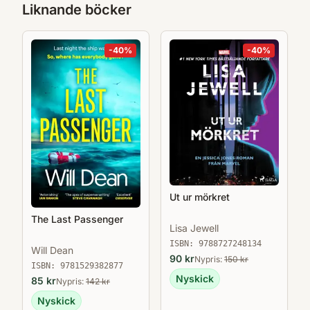
Liknande böcker
-
40
%
-
40
%
Ut ur mörkret
The Last Passenger
Lisa Jewell
ISBN:
9788727248134
Will Dean
90
kr
Nypris:
150
kr
ISBN:
9781529382877
Nyskick
85
kr
Nypris:
142
kr
Nyskick