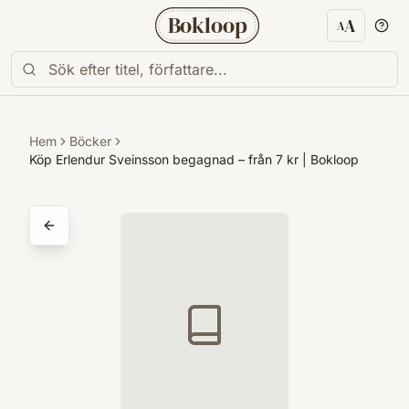
Bokloop
A
A
Textstorl
Hem
Böcker
Köp Erlendur Sveinsson begagnad – från 7 kr | Bokloop