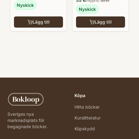
55
kr
Nypris:
99
kr
Nyskick
Nyskick
Lägg till
Lägg till
Köpa
Bokloop
Hitta böcker
Sveriges nya
Kurslitteratur
marknadsplats för
begagnade böcker.
Köpskydd