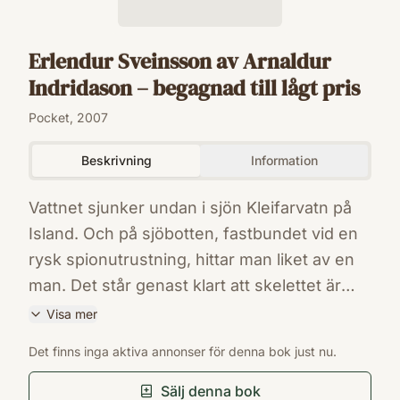
Erlendur Sveinsson av Arnaldur
Indridason – begagnad till lågt pris
Pocket, 2007
Beskrivning
Information
Vattnet sjunker undan i sjön Kleifarvatn på
Island. Och på sjöbotten, fastbundet vid en
rysk spionutrustning, hittar man liket av en
man. Det står genast klart att skelettet är
gammalt, och allt pekar på att brottet har
Visa mer
begåtts under tiden för kalla kriget.
ISBN
Det finns inga aktiva annonser för denna bok just nu.
Samtidigt som Erlendur och hans kollegor
9789172638174
Förlag
jobbar sig bakåt i tiden med hjälp av olika
Sälj denna bok