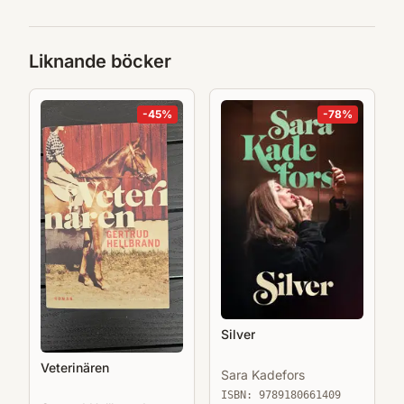
Liknande böcker
-
45
%
-
78
%
Silver
Veterinären
Sara Kadefors
ISBN:
9789180661409