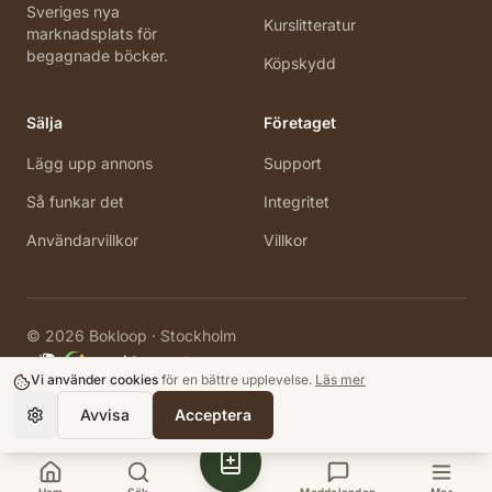
Sveriges nya
Kurslitteratur
marknadsplats för
begagnade böcker.
Köpskydd
Sälja
Företaget
Lägg upp annons
Support
Så funkar det
Integritet
Användarvillkor
Villkor
©
2026
Bokloop · Stockholm
Vi använder cookies
för en bättre upplevelse.
Läs mer
Avvisa
Acceptera
Hem
Sök
Meddelanden
Mer