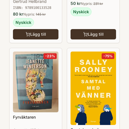
Gertrud Hellbrand
50
kr
Nypris:
231
kr
ISBN:
9789100133528
Nyskick
80
kr
Nypris:
145
kr
Nyskick
Lägg till
Lägg till
-
23
%
-
75
%
Fyrväktaren