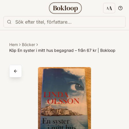
Bokloop
A
A
Textstorl
Hem
Böcker
Köp En syster i mitt hus begagnad – från 67 kr | Bokloop