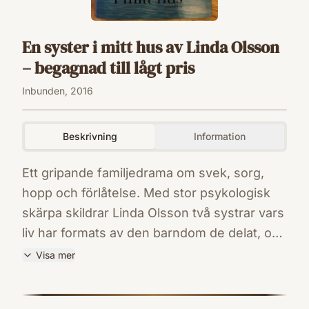
En syster i mitt hus av Linda Olsson
– begagnad till lågt pris
Inbunden, 2016
Beskrivning
Information
Ett gripande familjedrama om svek, sorg,
hopp och förlåtelse. Med stor psykologisk
skärpa skildrar Linda Olsson två systrar vars
liv har formats av den barndom de delat, och
ändå inte delat. I ett stort hus på Costa
Visa mer
Brava i norra Spanien, Pyrenéernas sista
ISBN
utpost innan de försvinner ner i Medelhavet,
9789173377263