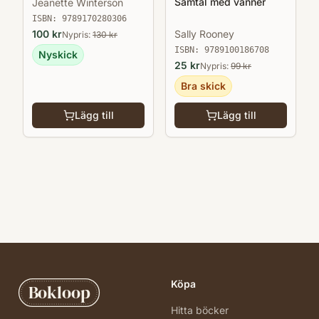
Samtal med vänner
Jeanette Winterson
ISBN:
9789170280306
100
kr
Sally Rooney
Nypris:
130
kr
ISBN:
9789100186708
Nyskick
25
kr
Nypris:
99
kr
Bra skick
Lägg till
Lägg till
Köpa
Bokloop
Hitta böcker