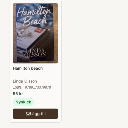
Hamilton beach
Linda Olsson
ISBN:
9789173379878
55
kr
Nyskick
Lägg till