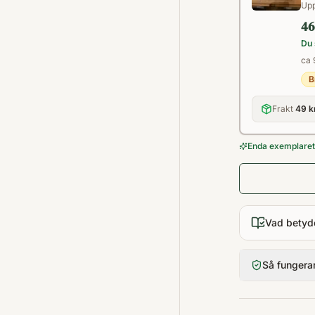
Upp
46
Du 
ca 
B
Frakt
49 k
Enda exemplaret 
Vad betyd
Så fungera