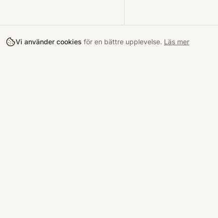
Vi använder cookies
för en bättre upplevelse.
Läs mer
Köpa
Bokloop
Hitta böcke
Sveriges nya marknadsplats för
begagnade böcker.
Kurslitterat
Köpskydd