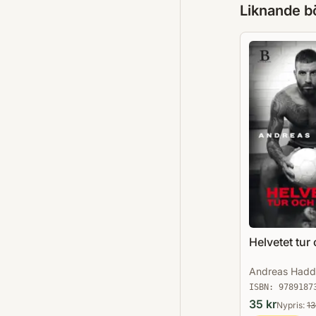
Liknande b
Helvetet tur 
Andreas Had
ISBN:
9789187
35
kr
Nypris:
1