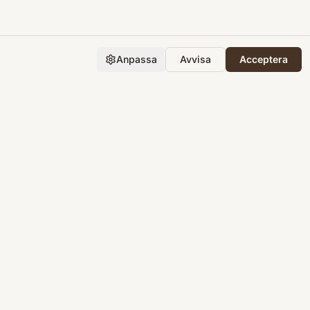
Anpassa
Avvisa
Acceptera
Företaget
Support
Integritet
Villkor