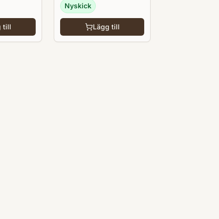
Nyskick
till
Lägg till