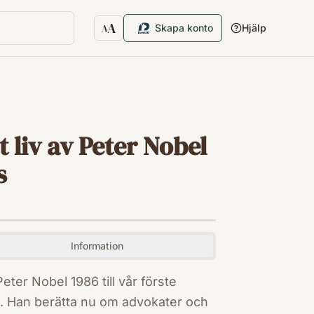
A
Skapa konto
Hjälp
A
Textstorlek
tt liv av Peter Nobel
s
Information
ter Nobel 1986 till vår förste
. Han berätta nu om advokater och