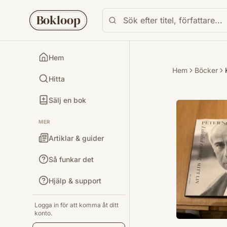
Bokloop
Hem
Hem
Böcker
Hitta
Sälj en bok
MER
Artiklar & guider
Så funkar det
Hjälp & support
Logga in för att komma åt ditt
konto.