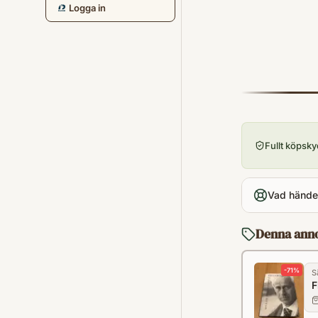
Logga in
Fullt köpsk
Vad händer
Denna ann
-
71
%
S
F