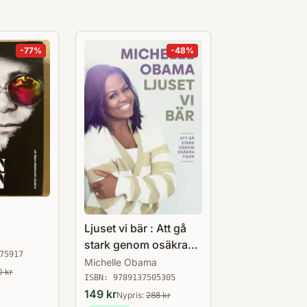
-
77
%
-
48
%
Ljuset vi bär : Att gå
stark genom osäkra
75917
tider
Michelle Obama
0
kr
ISBN:
9789137505305
149
kr
Nypris:
288
kr