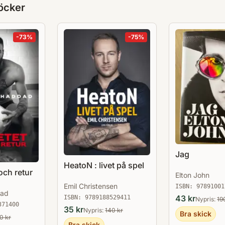
öcker
-
73
%
-
75
%
Jag
HeatoN : livet på spel
och retur
Elton John
Emil Christensen
ISBN:
97891001
dad
43
kr
ISBN:
9789188529411
Nypris:
19
371400
35
kr
Nypris:
140
kr
Bra skick
30
kr
Bra skick