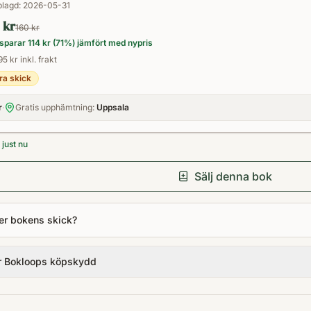
Inbunden
lagd:
2026-05-31
 kr
160 kr
sparar
114 kr
(
71
%) jämfört med nypris
95 kr inkl. frakt
ra skick
r
·
Gratis upphämtning:
Uppsala
just nu
Sälj denna bok
er bokens skick?
r Bokloops köpskydd