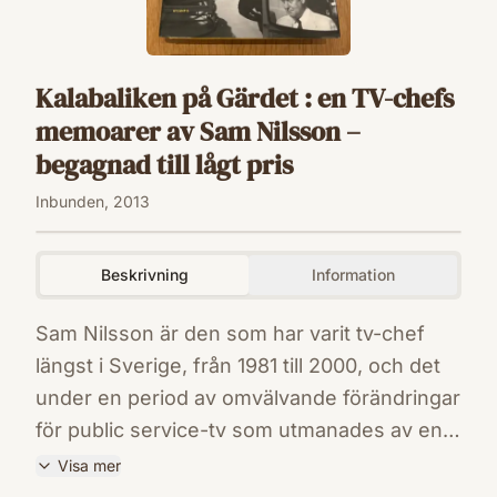
Kalabaliken på Gärdet : en TV-chefs
memoarer av Sam Nilsson –
begagnad till lågt pris
Inbunden, 2013
Beskrivning
Information
Sam Nilsson är den som har varit tv-chef
längst i Sverige, från 1981 till 2000, och det
under en period av omvälvande förändringar
för public service-tv som utmanades av en
alltmer konkurrensutsatt mediemiljö. Men
Visa mer
han har också gjort en lång resa från det lilla