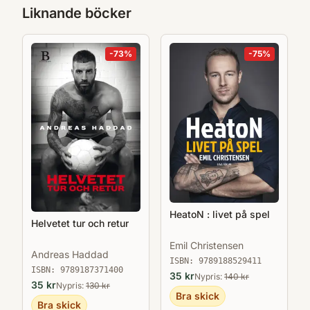
Liknande böcker
-
73
%
-
75
%
HeatoN : livet på spel
Helvetet tur och retur
Emil Christensen
Andreas Haddad
ISBN:
9789188529411
ISBN:
9789187371400
35
kr
Nypris:
140
kr
35
kr
Nypris:
130
kr
Bra skick
Bra skick