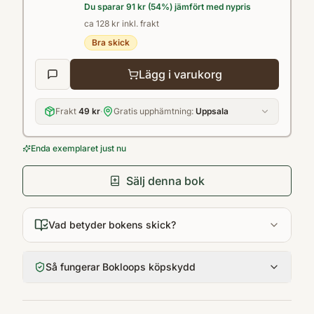
Du sparar
91 kr
(
54
%) jämfört med nypris
ca 128 kr inkl. frakt
Bra skick
Lägg i varukorg
Frakt
49 kr
·
Gratis upphämtning:
Uppsala
Enda exemplaret just nu
Sälj denna bok
Vad betyder bokens skick?
Så fungerar Bokloops köpskydd