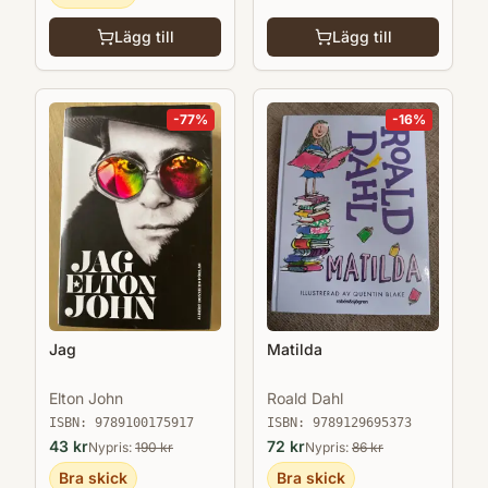
Lägg till
Lägg till
-
77
%
-
16
%
Jag
Matilda
Elton John
Roald Dahl
ISBN:
9789100175917
ISBN:
9789129695373
43
kr
72
kr
Nypris:
190
kr
Nypris:
86
kr
Bra skick
Bra skick