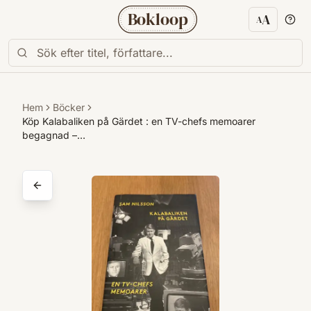
Bokloop
A
A
Textstorl
Hem
Böcker
Köp Kalabaliken på Gärdet : en TV-chefs memoarer
begagnad –…