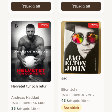
Lägg till
Lägg till
-
73
%
-
77
%
Jag
Helvetet tur och retur
Elton John
ISBN:
9789100175917
Andreas Haddad
43
kr
Nypris:
190
kr
ISBN:
9789187371400
Bra skick
35
kr
Nypris:
130
kr