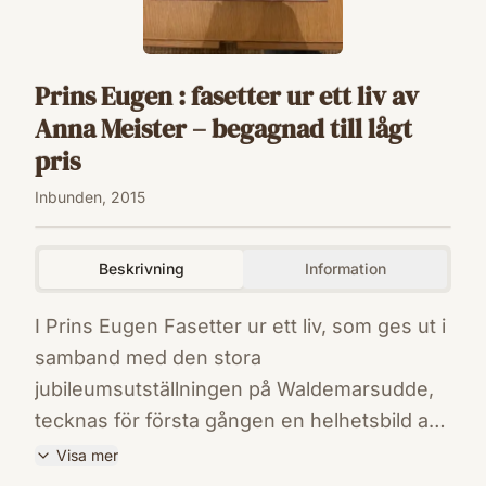
Prins Eugen : fasetter ur ett liv av
Anna Meister – begagnad till lågt
pris
Inbunden, 2015
Beskrivning
Information
I Prins Eugen Fasetter ur ett liv, som ges ut i
samband med den stora
jubileumsutställningen på Waldemarsudde,
tecknas för första gången en helhetsbild av
personen och människan Prins Eugen och
Visa mer
hans livsgärning. Han var inte bara konstnär,