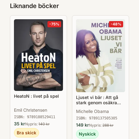
Liknande böcker
-
75
%
-
48
%
HeatoN : livet på spel
Ljuset vi bär : Att gå
stark genom osäkra
tider
Emil Christensen
Michelle Obama
ISBN:
9789188529411
ISBN:
9789137505305
35
kr
Nypris:
140
kr
149
kr
Nypris:
288
kr
Bra skick
Nyskick