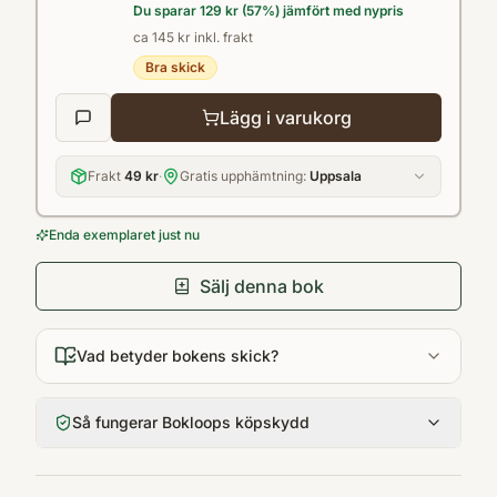
Du sparar
129 kr
(
57
%) jämfört med nypris
ca 145 kr inkl. frakt
Bra skick
Lägg i varukorg
Frakt
49 kr
·
Gratis upphämtning:
Uppsala
Enda exemplaret just nu
Sälj denna bok
Vad betyder bokens skick?
Så fungerar Bokloops köpskydd