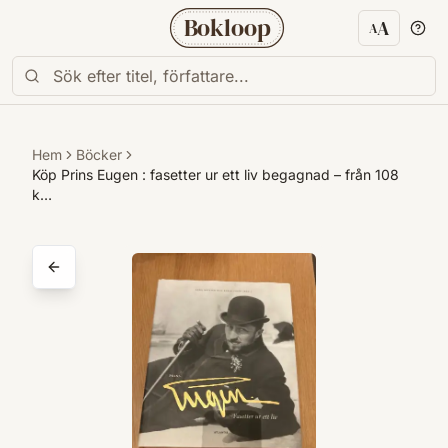
Bokloop
A
A
Textstorl
Hem
Böcker
Köp Prins Eugen : fasetter ur ett liv begagnad – från 108
k…