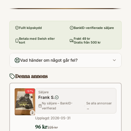
ISBN
formgivare och konstsamlare utan också
9789173537766
Förlag
kulturpolitiker, folkbildare och musikkännare.
Bokförlaget Atlantis
Även hemmet på Waldemarsudde
Fullt köpskydd
BankID-verifierade säljare
Utgivningsår
presenteras i text och bild.
2015
Betala med Swish eller
Frakt 49 kr
kort
Gratis från 500 kr
Antal sidor
317
Vad händer om något går fel?
Språk
Svenska
Denna annons
Kategori
DNBF
-
57
%
Säljare
Format
Frank S.
Inbunden
Ny säljare – BankID-
Se alla annonser
·
verifierad
→
2
Upplagd:
2026-05-31
96 kr
225 kr