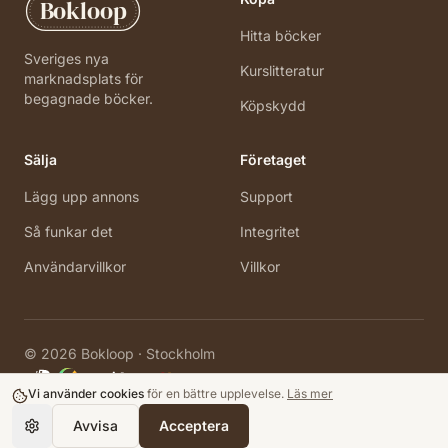
Bokloop
Hitta böcker
Sveriges nya
Kurslitteratur
marknadsplats för
begagnade böcker.
Köpskydd
Sälja
Företaget
Lägg upp annons
Support
Så funkar det
Integritet
Användarvillkor
Villkor
©
2026
Bokloop · Stockholm
Vi använder cookies
för en bättre upplevelse.
Läs mer
Avvisa
Acceptera