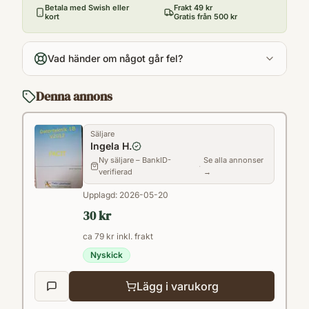
2012
Betala med Swish eller
Frakt 49 kr
kort
Gratis från 500 kr
Antal sidor
41
Vad händer om något går fel?
Språk
Svenska
Denna annons
Format
Spiral
Säljare
Ingela H.
Ny säljare – BankID-
Se alla annonser
·
verifierad
→
Upplagd:
2026-05-20
30 kr
ca 79 kr inkl. frakt
Nyskick
Lägg i varukorg