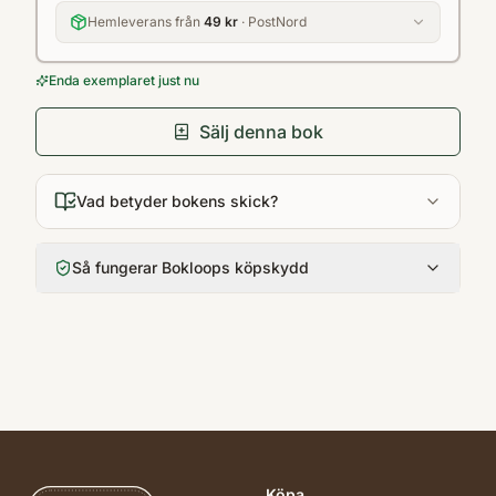
Hemleverans från
49 kr
· PostNord
Enda exemplaret just nu
Sälj denna bok
Vad betyder bokens skick?
Så fungerar Bokloops köpskydd
Köpa