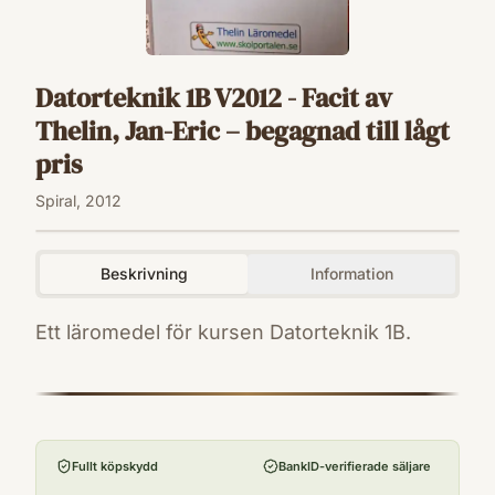
Datorteknik 1B V2012 - Facit av
Thelin, Jan-Eric – begagnad till lågt
pris
Spiral, 2012
Beskrivning
Information
Ett läromedel för kursen Datorteknik 1B.
ISBN
9789173792226
Förlag
Thelin Förlag
Fullt köpskydd
BankID-verifierade säljare
Utgivningsår