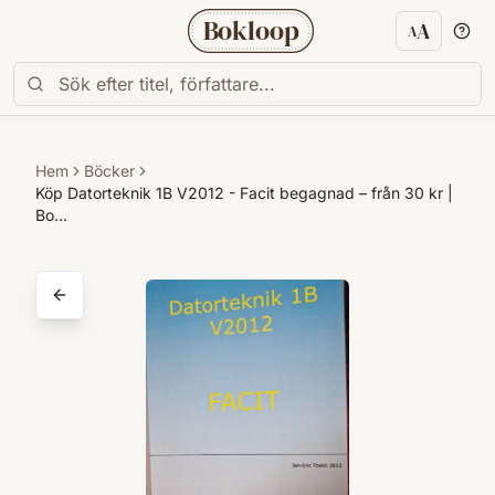
Bokloop
A
A
Textstorl
Hem
Böcker
Köp Datorteknik 1B V2012 - Facit begagnad – från 30 kr |
Bo…