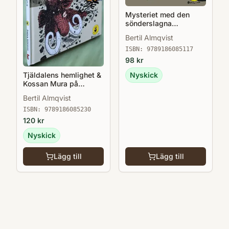
Mysteriet med den
sönderslagna
skiffertavlan - Barna
Bertil Almqvist
Hedenhös 6
ISBN:
9789186085117
98
kr
Tjäldalens hemlighet &
Nyskick
Kossan Mura på
äventyr - Barna
Bertil Almqvist
Hedenhös 9
ISBN:
9789186085230
120
kr
Nyskick
Lägg till
Lägg till