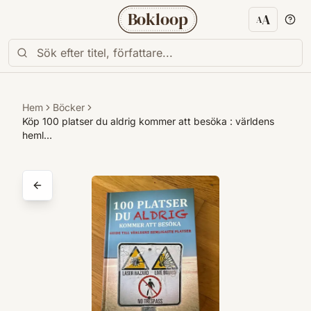
Bokloop
A
A
Textstorl
Hem
Böcker
Köp 100 platser du aldrig kommer att besöka : världens
heml…