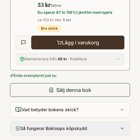
53 kr
120 kr
Du sparar
67 kr
(
56
%) jämfört med nypris
ca 102 kr inkl. frakt
Bra skick
Lägg i varukorg
Hemleverans från
49 kr
· PostNord
Enda exemplaret just nu
Sälj denna bok
Vad betyder bokens skick?
Så fungerar Bokloops köpskydd