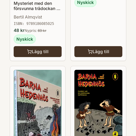
Nyskick
Mysteriet med den
försvunna trädockan -
Barna Hedenhös 3
Bertil Almqvist
ISBN:
9789186085025
48
kr
Nypris:
69
kr
Nyskick
Lägg till
Lägg till