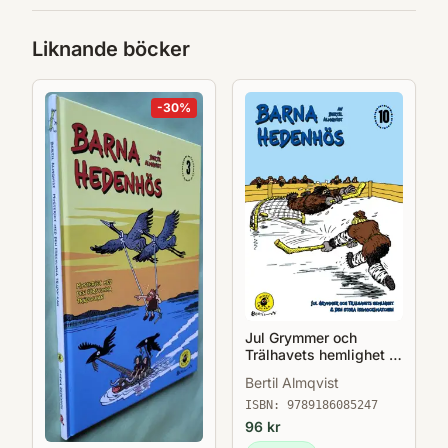
Liknande böcker
-
30
%
Jul Grymmer och
Trälhavets hemlighet &
Den stora
Bertil Almqvist
issmockimatchen -
Barna Hedenhös 10
ISBN:
9789186085247
96
kr