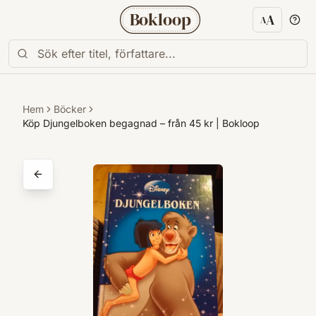
Bokloop
A
A
Textstorl
Hem
Böcker
Köp Djungelboken begagnad – från 45 kr | Bokloop