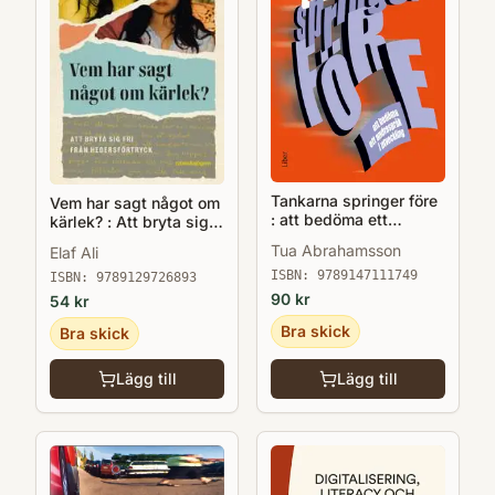
Tankarna springer före
Vem har sagt något om
: att bedöma ett
kärlek? : Att bryta sig
andraspråk i utveckling
fri från hedersförtryck
Tua Abrahamsson
Elaf Ali
ISBN:
9789147111749
ISBN:
9789129726893
90
kr
54
kr
Bra skick
Bra skick
Lägg till
Lägg till