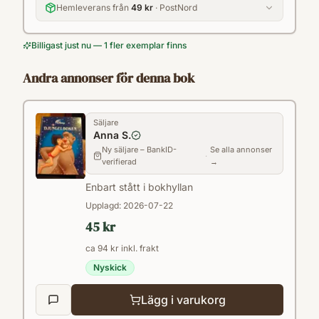
Hemleverans från
49 kr
· PostNord
Billigast just nu — 1 fler exemplar finns
Andra annonser för denna bok
Säljare
Anna S.
Ny säljare – BankID-
Se alla annonser
·
verifierad
→
Enbart stått i bokhyllan
Upplagd:
2026-07-22
45 kr
ca 94 kr inkl. frakt
Nyskick
Lägg i varukorg