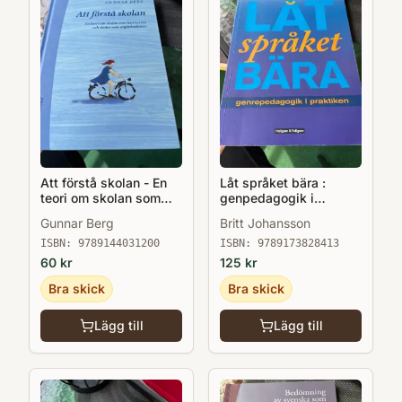
Att förstå skolan - En
Låt språket bära :
teori om skolan som
genpedagogik i
institution o skolor som
praktiken
Gunnar Berg
Britt Johansson
organisationer
ISBN:
9789144031200
ISBN:
9789173828413
60
kr
125
kr
Bra skick
Bra skick
Lägg till
Lägg till