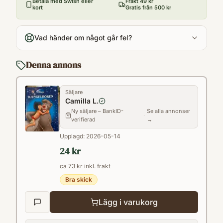
2010
Betala med Swish eller
Frakt 49 kr
kort
Gratis från 500 kr
Antal sidor
64
Vad händer om något går fel?
Språk
Svenska
Denna annons
Format
Paperback
Säljare
Camilla L.
Ny säljare – BankID-
Se alla annonser
·
verifierad
→
Upplagd:
2026-05-14
24 kr
ca 73 kr inkl. frakt
Bra skick
Lägg i varukorg