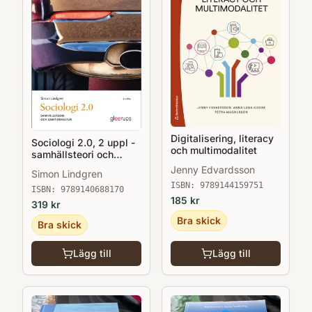
Digitalisering, literacy
Sociologi 2.0, 2 uppl -
och multimodalitet
samhällsteori och
samtidskultur
Jenny Edvardsson
Simon Lindgren
ISBN:
9789144159751
ISBN:
9789140688170
185
kr
319
kr
Bra skick
Bra skick
Lägg till
Lägg till