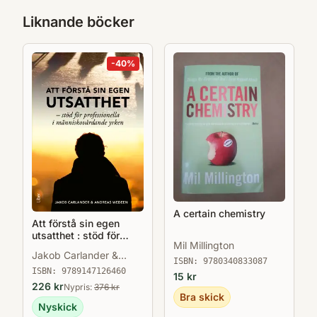
Liknande böcker
-
40
%
A certain chemistry
Att förstå sin egen
utsatthet : stöd för
Mil Millington
professionella i
Jakob Carlander &
människovårdande
ISBN:
9780340833087
Andreas Wedeen
yrken
ISBN:
9789147126460
15
kr
226
kr
Nypris:
376
kr
Bra skick
Nyskick