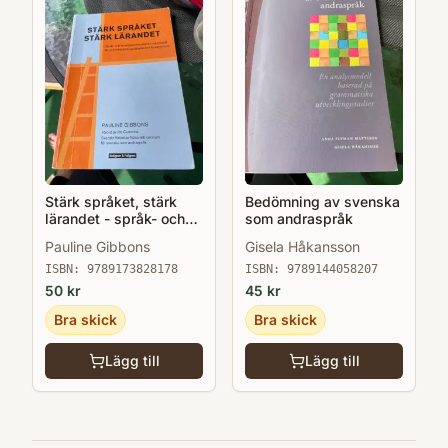
Stärk språket, stärk
Bedömning av svenska
lärandet - språk- och
som andraspråk
kunskapsutvecklande
Pauline Gibbons
Gisela Håkansson
arbetssätt för och med
andraspråkselever i
ISBN:
9789173828178
ISBN:
9789144058207
klassrummet
50
kr
45
kr
Bra skick
Bra skick
Lägg till
Lägg till