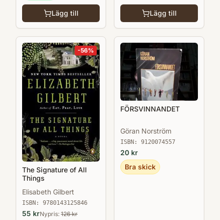
Lägg till
Lägg till
-
56
%
FÖRSVINNANDET
Göran Norström
ISBN:
9120074557
20
kr
Bra skick
The Signature of All
Things
Elisabeth Gilbert
ISBN:
9780143125846
55
kr
Nypris:
126
kr