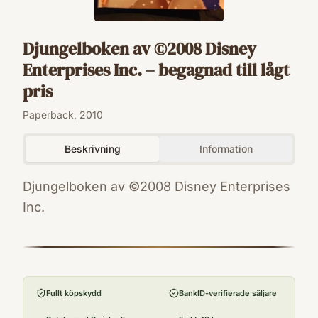
Djungelboken av ©2008 Disney
Enterprises Inc. – begagnad till lågt
pris
Paperback, 2010
Beskrivning
Information
Djungelboken av ©2008 Disney Enterprises
Inc.
ISBN
9789174054910
Förlag
Egmont Kärnan
Fullt köpskydd
BankID-verifierade säljare
Utgivningsår