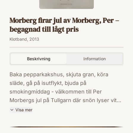
Morberg firar jul av Morberg, Per –
begagnad till lågt pris
Klotband, 2013
Beskrivning
Information
Baka pepparkakshus, skjuta gran, köra
släde, gå på isutflykt, bjuda på
smokingmiddag - välkommen till Per
Morbergs jul på Tullgarn där snön lyser vit
på taken och tomten är vaken. Och
Visa mer
välkommen in i köket där sill, skinka, korv,
ISBN
nubbe, knäck, kola och allt det där andra
9789174243659