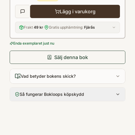
är det möjligt? är det dofterna, smakerna,
Lägg i varukorg
minnena? är det snöfallet, de levande ljusen
eller bara ren och skär utmattning? Julen är
Frakt
49 kr
·
Gratis upphämtning:
Fjärås
en pärs - och alldeles, alldeles underbar.Per
Enda exemplaret just nu
Sälj denna bok
Vad betyder bokens skick?
Så fungerar Bokloops köpskydd