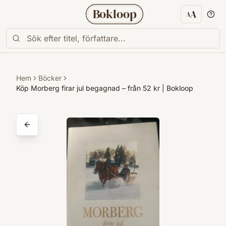
Bokloop
A
A
Textstorl
Hem
Böcker
Köp Morberg firar jul begagnad – från 52 kr | Bokloop