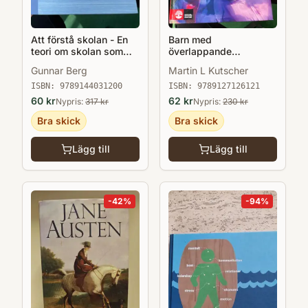
Att förstå skolan - En
Barn med
teori om skolan som
överlappande
institution o skolor som
diagnoser : ADHD,
Gunnar Berg
Martin L Kutscher
organisationer
inlärningssvårigheter,
Asperger, Tourette,
ISBN:
9789144031200
ISBN:
9789127126121
bipolär sjukdom med
60
kr
62
kr
Nypris:
317
kr
Nypris:
230
kr
flera
Bra skick
Bra skick
Lägg till
Lägg till
-
42
%
-
94
%