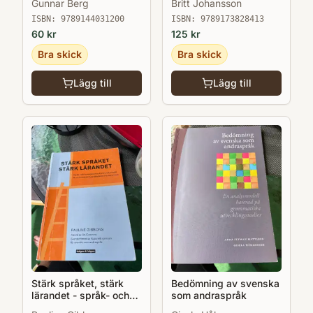
Gunnar Berg
Britt Johansson
organisationer
ISBN:
9789144031200
ISBN:
9789173828413
60
kr
125
kr
Bra skick
Bra skick
Lägg till
Lägg till
Stärk språket, stärk
Bedömning av svenska
lärandet - språk- och
som andraspråk
kunskapsutvecklande