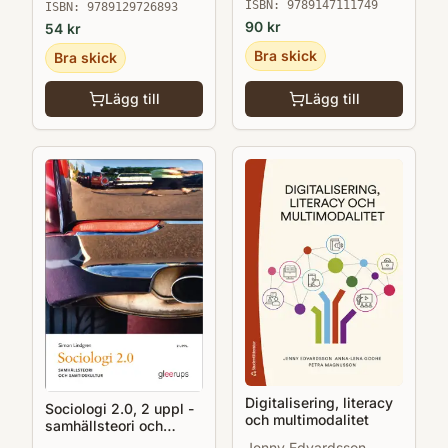
ISBN:
9789147111749
ISBN:
9789129726893
90
kr
54
kr
Bra skick
Bra skick
Lägg till
Lägg till
Digitalisering, literacy
Sociologi 2.0, 2 uppl -
och multimodalitet
samhällsteori och
samtidskultur
Jenny Edvardsson