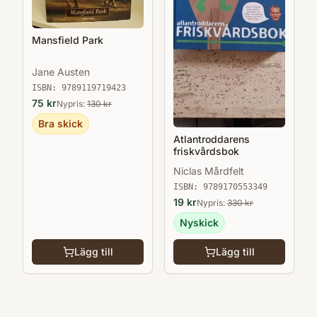
Mansfield Park
Jane Austen
ISBN:
9789119719423
75
kr
Nypris:
130
kr
Bra skick
Atlantroddarens
friskvårdsbok
Niclas Mårdfelt
ISBN:
9789170553349
19
kr
Nypris:
330
kr
Nyskick
Lägg till
Lägg till