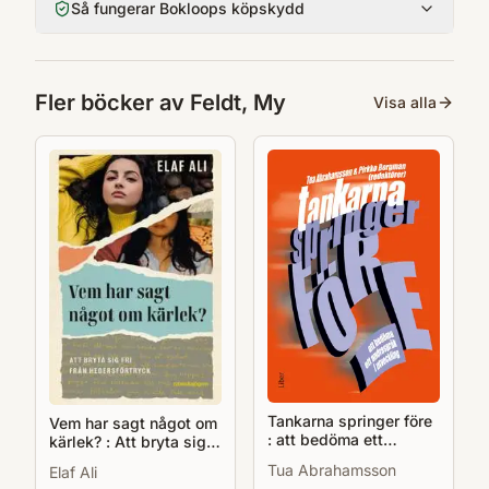
Så fungerar Bokloops köpskydd
med Johan Feldt i Halmstad. My har ett
imponerande cv bakom sig, och år 2017
tilldelades hon det prestigefyllda Svenska
Fler böcker av
Feldt, My
Visa alla
gastronomipriset med motiveringen »Årets
vinnare är både relevant, modig och en
sjuhelsikes bak- och matlagare«. Det här är
hennes första bok och här har hon samlat
över sjuttio recept på allt från pajer,
tarteletter och bullar till småkakor, saft och
kola.
Tankarna springer före
Vem har sagt något om
: att bedöma ett
kärlek? : Att bryta sig
andraspråk i utveckling
fri från hedersförtryck
Tua Abrahamsson
Elaf Ali