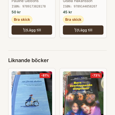
Pauline Gibbons
Gisela Håkansson
arbetssätt för och med
andraspråkselever i
ISBN:
9789173828178
ISBN:
9789144058207
klassrummet
50
kr
45
kr
Bra skick
Bra skick
Lägg till
Lägg till
Liknande böcker
-
81
%
-
73
%