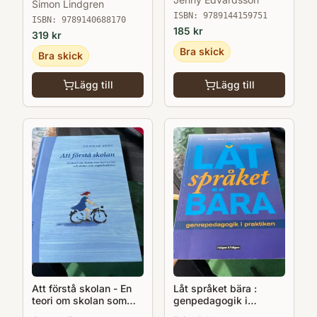
Simon Lindgren
ISBN:
9789144159751
ISBN:
9789140688170
185
kr
319
kr
Bra skick
Bra skick
Lägg till
Lägg till
Att förstå skolan - En
Låt språket bära :
teori om skolan som
genpedagogik i
institution o skolor som
praktiken