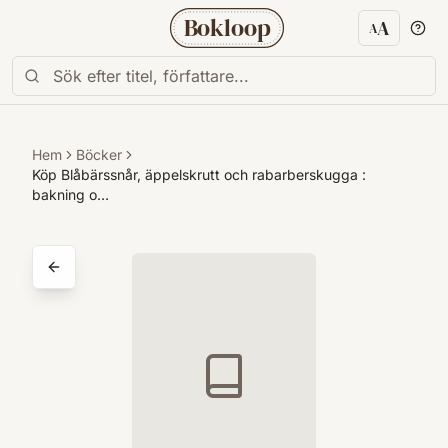
Bokloop
A
A
Textstorl
Hem
Böcker
Köp Blåbärssnår, äppelskrutt och rabarberskugga :
bakning o…