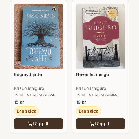
Begravd jätte
Never let me go
Kazuo Ishiguro
Kazuo Ishiguro
ISBN:
9789174295658
ISBN:
9789174296969
15
kr
19
kr
Bra skick
Bra skick
Lägg till
Lägg till