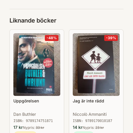
Liknande böcker
-
48
%
-
39
%
Uppgörelsen
Jag är inte rädd
Dan Buthler
Niccolò Ammaniti
ISBN:
9789174751871
ISBN:
9789170010187
17
kr
14
kr
Nypris:
33
kr
Nypris:
23
kr