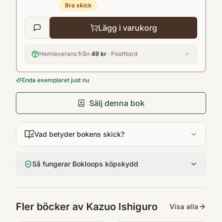
Bra skick
Lägg i varukorg
Hemleverans från
49 kr
· PostNord
Enda exemplaret just nu
Sälj denna bok
Vad betyder bokens skick?
Så fungerar Bokloops köpskydd
Fler böcker av
Kazuo Ishiguro
Visa alla