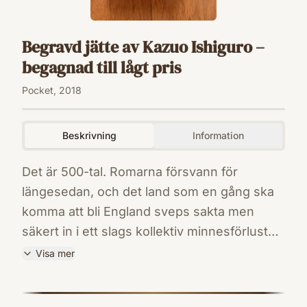
Begravd jätte av Kazuo Ishiguro –
begagnad till lågt pris
Pocket, 2018
Beskrivning
Information
Det är 500-tal. Romarna försvann för
längesedan, och det land som en gång ska
komma att bli England sveps sakta men
säkert in i ett slags kollektiv minnesförlust
som kallas ”dimman”. I landskapet rör sig
Visa mer
människor på obestämd flykt; föräldrar
ISBN
söker sina barn, barn söker sina föräldrar.
9789174297133