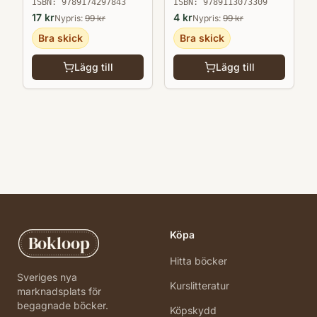
ISBN:
9789113073309
ISBN:
9789174297843
4
kr
17
kr
Nypris:
99
kr
Nypris:
99
kr
Bra skick
Bra skick
Lägg till
Lägg till
Köpa
Bokloop
Hitta böcker
Sveriges nya
Kurslitteratur
marknadsplats för
begagnade böcker.
Köpskydd