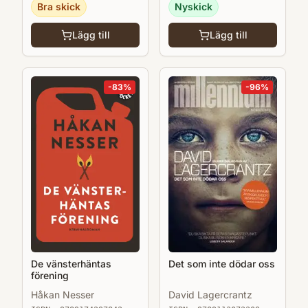
Bra skick
Nyskick
Lägg till
Lägg till
-
83
%
-
96
%
Det som inte dödar oss
De vänsterhäntas
förening
David Lagercrantz
Håkan Nesser