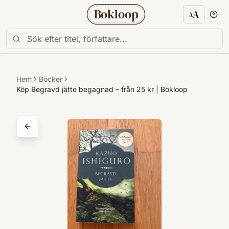
Bokloop
A
A
Textstorl
Hem
Böcker
Köp Begravd jätte begagnad – från 25 kr | Bokloop