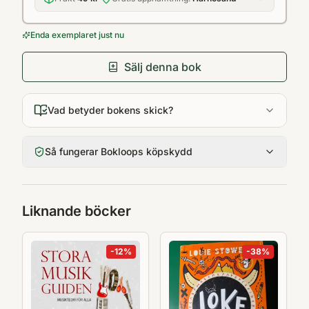
Enda exemplaret just nu
Sälj denna bok
Vad betyder bokens skick?
Så fungerar Bokloops köpskydd
Liknande böcker
-
12
%
-
38
%