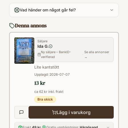
453
Vad händer om något går fel?
Språk
Svenska
Denna annons
Format
Pocket
Säljare
Ida G.
Ny säljare – BankID-
Se alla annonser
·
verifierad
→
Lite kantstött
Upplagd:
2026-07-07
13 kr
ca 62 kr inkl. frakt
Bra skick
Lägg i varukorg
Frakt
49 kr
·
Gratis upphämtning:
Härnösand