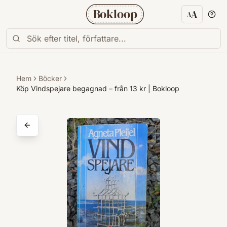
Bokloop
A
A
Textstorl
Hem
Böcker
Köp Vindspejare begagnad – från 13 kr | Bokloop