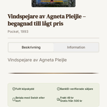
Vindspejare av Agneta Pleijle –
begagnad till lågt pris
Pocket, 1993
Beskrivning
Information
Vindspejare av Agneta Pleijle
ISBN
9789174487466
Förlag
En bok för alla
Fullt köpskydd
BankID-verifierade säljare
Utgivningsår
1993
Betala med Swish eller
Frakt 49 kr
kort
Gratis från 500 kr
Antal sidor