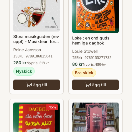
Stora musikguiden (rev
Loke : en ond guds
uppl) - Musikteori för
hemliga dagbok
alla
Roine Jansson
Louie Stowell
ISBN:
9789186825041
ISBN:
9789155271732
280
kr
Nypris:
318
kr
80
kr
Nypris:
130
kr
Nyskick
Bra skick
Lägg till
Lägg till
-
15
%