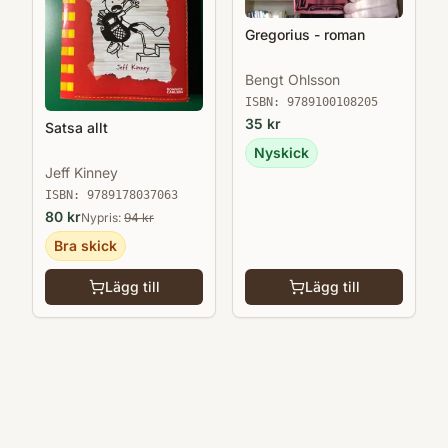
Gregorius - roman
Bengt Ohlsson
ISBN:
9789100108205
35
kr
Satsa allt
Nyskick
Jeff Kinney
ISBN:
9789178037063
80
kr
Nypris:
94
kr
Bra skick
Lägg till
Lägg till