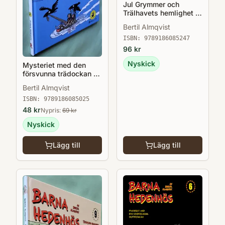
Jul Grymmer och
och konsten.»Den nivå av självinsikt som
Trälhavets hemlighet &
Friedrich Nietzsche uppnådde har ingen
Den stora
Bertil Almqvist
issmockimatchen -
annan människa uppnått och ingen annan
Barna Hedenhös 10
ISBN:
9789186085247
lär göra det heller.« Sigmund Freud
96
kr
Nyskick
Mysteriet med den
försvunna trädockan -
Barna Hedenhös 3
Bertil Almqvist
ISBN:
9789186085025
48
kr
Nypris:
69
kr
Nyskick
Lägg till
Lägg till