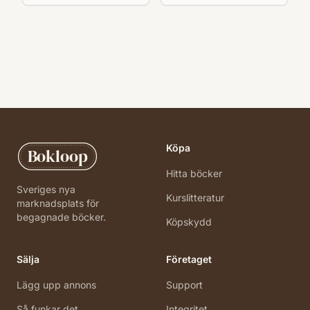
Köpa
Bokloop
Hitta böcker
Sveriges nya
Kurslitteratur
marknadsplats för
begagnade böcker.
Köpskydd
Sälja
Företaget
Lägg upp annons
Support
Så funkar det
Integritet