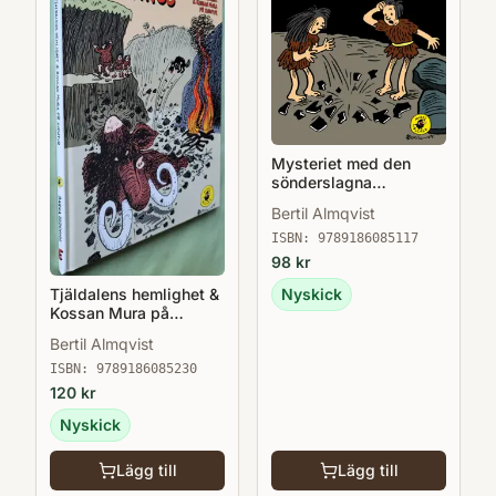
Mysteriet med den
sönderslagna
skiffertavlan - Barna
Bertil Almqvist
Hedenhös 6
ISBN:
9789186085117
98
kr
Tjäldalens hemlighet &
Nyskick
Kossan Mura på
äventyr - Barna
Bertil Almqvist
Hedenhös 9
ISBN:
9789186085230
120
kr
Nyskick
Lägg till
Lägg till