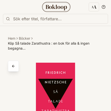
Bokloop
A
A
Textstorl
Hem
Böcker
Köp Så talade Zarathustra : en bok för alla & ingen
begagna…