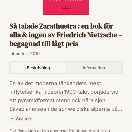
Så talade Zarathustra : en bok för
alla & ingen av Friedrich Nietzsche –
begagnad till lågt pris
Inbunden, 2019
Beskrivning
Information
En av det moderna tänkandets mest
inflytelserika filosofer1900-talet började vid
ett pyramidformat stenblock nära sjön
Silvaplanersee i de schweiziska alperna på
1880-talet. Det var där Friedrich Nietzsche
Visa mer
fick den grundläggande idén till Så talade
ISBN
Det finns inga aktiva annonser för denna bok just nu.