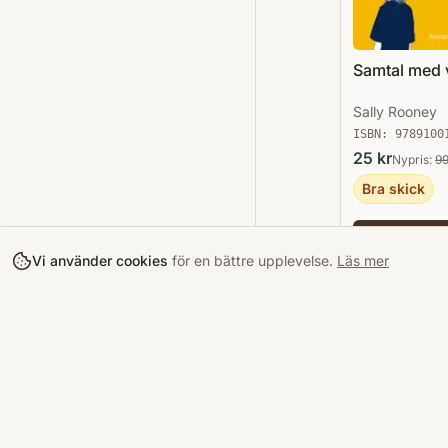
Samtal med 
Sally Rooney
ISBN:
9789100
25
kr
Nypris:
9
Bra skick
Lägg
Vi använder cookies
för en bättre upplevelse.
Läs mer