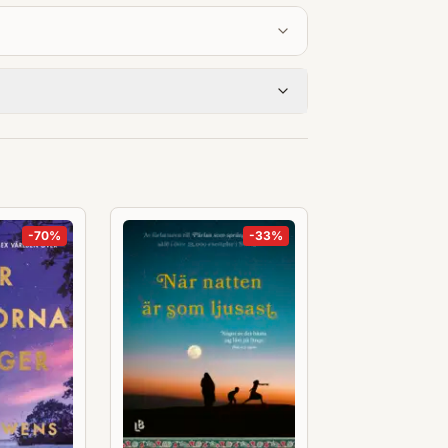
-
70
%
-
33
%