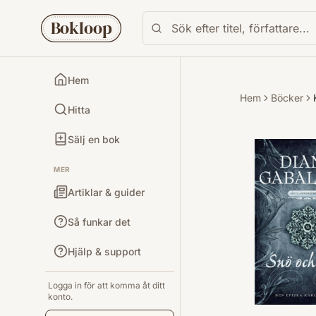
Bokloop
Hem
Hem
Böcker
Hitta
Sälj en bok
MER
Artiklar & guider
Så funkar det
Hjälp & support
Logga in för att komma åt ditt
konto.