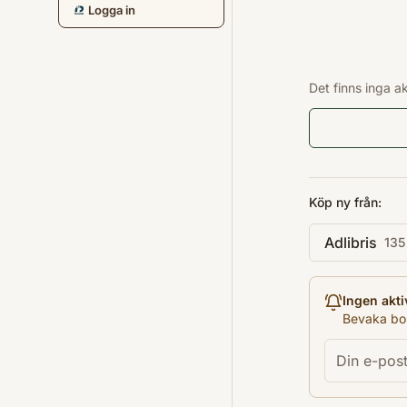
Logga in
Det finns inga a
Köp ny från:
Adlibris
135
Ingen akti
Bevaka bok