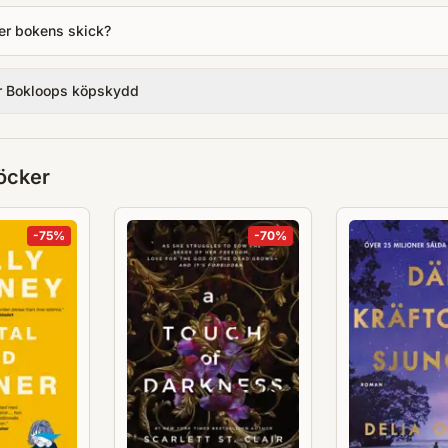
er bokens skick?
r Bokloops köpskydd
öcker
-
75
%
-
70
%