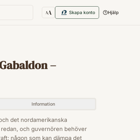
A
Skapa konto
Hjälp
A
Textstorlek
 Gabaldon –
Information
yr redan, och guvernören behöver
aft; någon som kan dämpa det