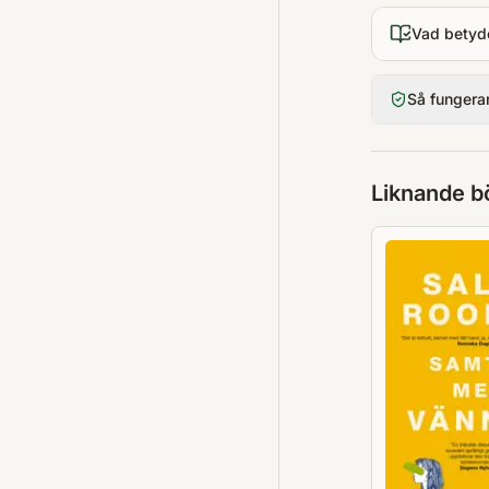
Vad betyd
Så fungera
Liknande b