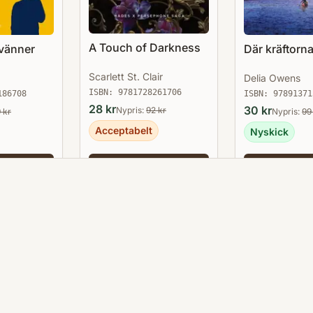
A Touch of Darkness
vänner
Där kräftorn
Scarlett St. Clair
Delia Owens
ISBN:
9781728261706
186708
ISBN:
97891371
28
kr
30
kr
Nypris:
92
kr
9
kr
Nypris:
99
Acceptabelt
Nyskick
 till
Lägg till
Lägg 