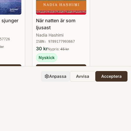
a sjunger
När natten är som
ljusast
Nadia Hashimi
57726
ISBN:
9789177993667
kr
30
kr
Nypris:
45
kr
Nyskick
till
Lägg till
Anpassa
Avvisa
Acceptera