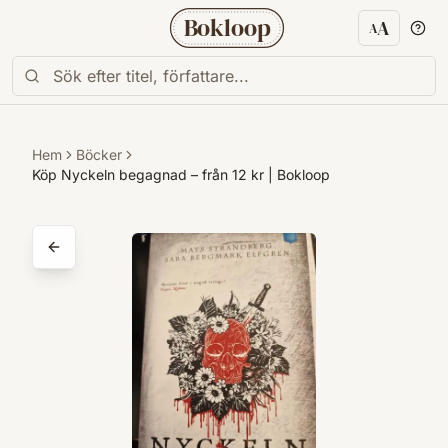
Bokloop
A
A
Textstorl
Hem
Böcker
Köp Nyckeln begagnad – från 12 kr | Bokloop