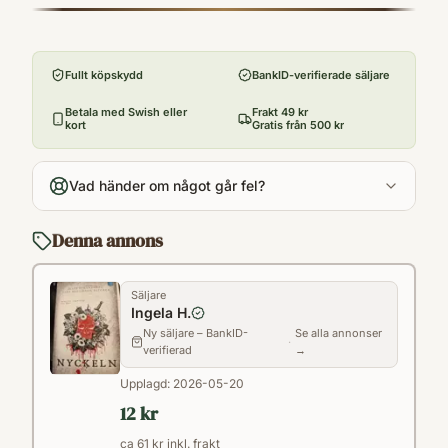
utvalda kan bara vara säkra på en sak: Allt
9789175790404
Förlag
kommer att förändras. Nyckeln är sista
Pocketförlaget
delen i Engelsforstrilogin. Böckerna har gjort
Fullt köpskydd
BankID-verifierade säljare
Utgivningsår
stor succ&eacute; bland kritiker och läsare,
2014
Betala med Swish eller
Frakt 49 kr
och kommer ut i över trettio länder. Den
kort
Gratis från 500 kr
Antal sidor
första delen, Cirkeln, nominerades till
812
Augustpriset 2011. Filmatiseringen har
Vad händer om något går fel?
Språk
premiär 2015.
Svenska
Denna annons
Format
Pocket
Säljare
Ingela H.
Ny säljare – BankID-
Se alla annonser
·
verifierad
→
Upplagd:
2026-05-20
12 kr
ca 61 kr inkl. frakt