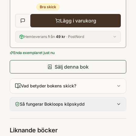
Bra skick
Lägg i varukorg
Hemleverans från
49 kr
· PostNord
Enda exemplaret just nu
Sälj denna bok
Vad betyder bokens skick?
Så fungerar Bokloops köpskydd
Liknande böcker