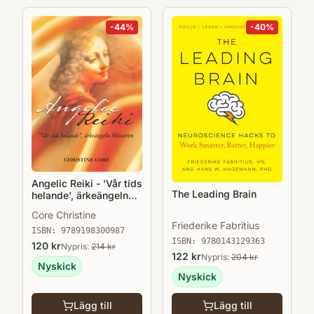
-
44
%
-
40
%
Angelic Reiki - 'Vår tids
The Leading Brain
helande', ärkeängeln
Metatron
Core Christine
Friederike Fabritius
ISBN:
9789198300987
ISBN:
9780143129363
120
kr
Nypris:
214
kr
122
kr
Nypris:
204
kr
Nyskick
Nyskick
Lägg till
Lägg till