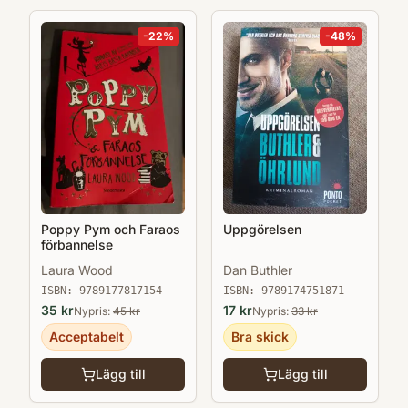
-
22
%
-
48
%
Poppy Pym och Faraos
Uppgörelsen
förbannelse
Laura Wood
Dan Buthler
ISBN:
9789177817154
ISBN:
9789174751871
35
kr
17
kr
Nypris:
45
kr
Nypris:
33
kr
Acceptabelt
Bra skick
Lägg till
Lägg till