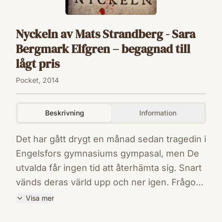
Nyckeln av Mats Strandberg - Sara
Bergmark Elfgren – begagnad till
lågt pris
Pocket, 2014
Beskrivning
Information
Det har gått drygt en månad sedan tragedin i
Engelsfors gymnasiums gympasal, men De
utvalda får ingen tid att återhämta sig. Snart
vänds deras värld upp och ner igen. Frågor
besvaras. Hemligheter avslöjas. Lojaliteter
Visa mer
prövas. Tiden håller på att rinna ut, och De
ISBN