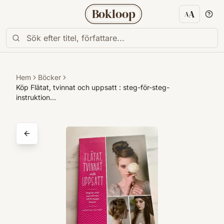
Bokloop
A
A
Textstorl
Hem
Böcker
Köp Flätat, tvinnat och uppsatt : steg-för-steg-
instruktion…