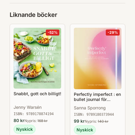
Liknande böcker
-
52
%
-
29
%
Snabbt, gott och billigt!
Perfectly imperfect : en
bullet journal för
kreativitet & välmående
Jenny Warsén
Sanna Sporrong
ISBN:
9789178874194
ISBN:
9789180373944
80
kr
99
kr
Nypris:
168
kr
Nypris:
140
kr
Nyskick
Nyskick