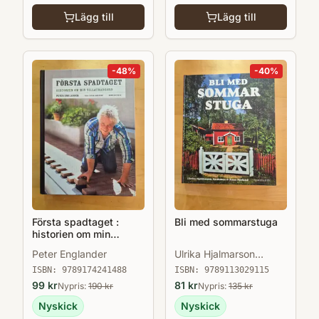
Lägg till
Lägg till
-
48
%
-
40
%
Första spadtaget :
Bli med sommarstuga
historien om min
villaträdgård och några
Peter Englander
Ulrika Hjalmarson
till ...
Neideman
ISBN:
9789174241488
ISBN:
9789113029115
99
kr
81
kr
Nypris:
190
kr
Nypris:
135
kr
Nyskick
Nyskick