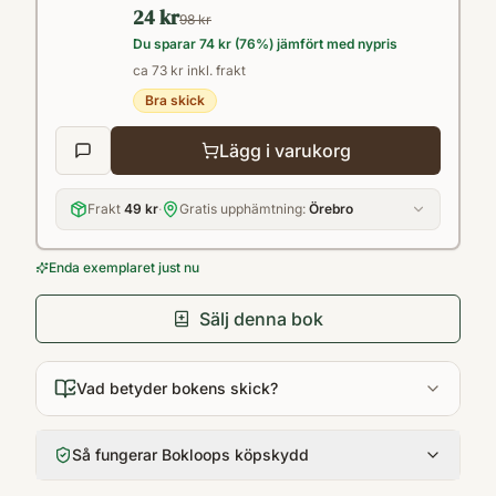
24 kr
98 kr
Du sparar
74 kr
(
76
%) jämfört med nypris
ca 73 kr inkl. frakt
Bra skick
Lägg i varukorg
Frakt
49 kr
·
Gratis upphämtning:
Örebro
Enda exemplaret just nu
Sälj denna bok
Vad betyder bokens skick?
Så fungerar Bokloops köpskydd