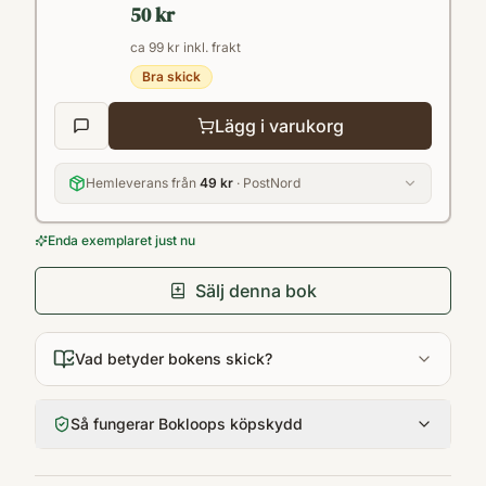
50 kr
ca 99 kr inkl. frakt
Bra skick
Lägg i varukorg
Hemleverans från
49 kr
· PostNord
Enda exemplaret just nu
Sälj denna bok
Vad betyder bokens skick?
Så fungerar Bokloops köpskydd