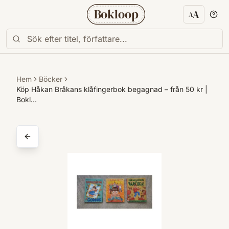
Bokloop
A
A
Textstorl
Hem
Böcker
Köp Håkan Bråkans klåfingerbok begagnad – från 50 kr |
Bokl…