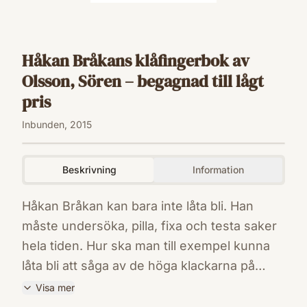
Håkan Bråkans klåfingerbok av
Olsson, Sören – begagnad till lågt
pris
Inbunden, 2015
Beskrivning
Information
Håkan Bråkan kan bara inte låta bli. Han
måste undersöka, pilla, fixa och testa saker
hela tiden. Hur ska man till exempel kunna
låta bli att såga av de höga klackarna på
mammas silvriga finskor när de passar
Visa mer
perfekt som rymdskor? Eller se om det går