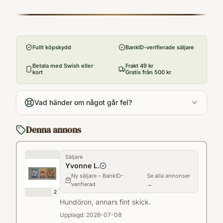
ISBN
att skruva ur skruvarna i sängstommen?
9789176210116
Förlag
Och att öppna allas julklappar bara måste
Egmont Publishing
man ju. Det är ju bara att klistra på nya
Fullt köpskydd
BankID-verifierade säljare
Utgivningsår
lappar sen. Eller ... är det?
2015
Betala med Swish eller
Frakt 49 kr
kort
Gratis från 500 kr
Antal sidor
96
Vad händer om något går fel?
Språk
Svenska
Denna annons
Format
Inbunden
Säljare
Yvonne L.
Ny säljare – BankID-
Se alla annonser
·
verifierad
→
2
Hundöron, annars fint skick.
Upplagd:
2026-07-08