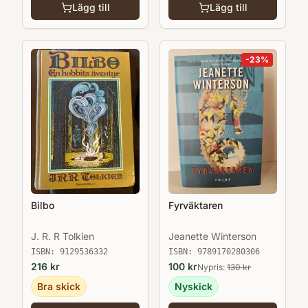
Lägg till
Lägg till
-
23
%
Bilbo
Fyrväktaren
J. R. R Tolkien
Jeanette Winterson
ISBN:
9129536332
ISBN:
9789170280306
216
kr
100
kr
Nypris:
130
kr
Bra skick
Nyskick