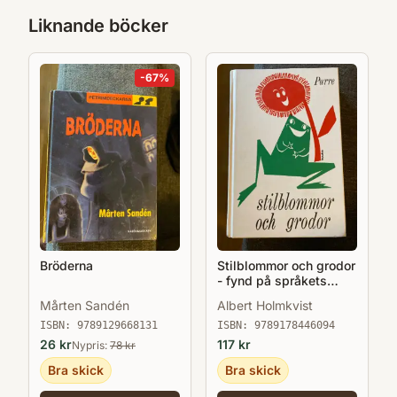
Liknande böcker
-
67
%
Bröderna
Stilblommor och grodor
- fynd på språkets
gröna ängar
Mårten Sandén
Albert Holmkvist
ISBN:
9789129668131
ISBN:
9789178446094
26
kr
117
kr
Nypris:
78
kr
Bra skick
Bra skick