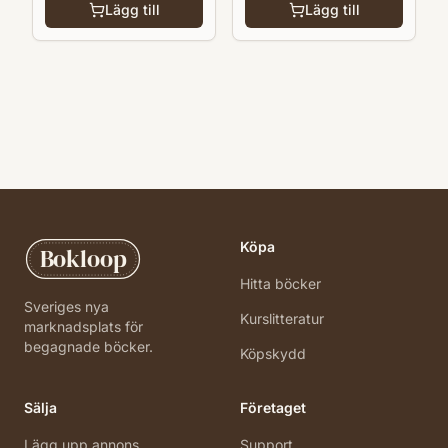
Lägg till
Lägg till
Köpa
Bokloop
Hitta böcker
Sveriges nya
Kurslitteratur
marknadsplats för
begagnade böcker.
Köpskydd
Sälja
Företaget
Lägg upp annons
Support