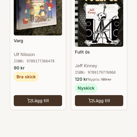
Varg
Fullt ös
Ulf Nilsson
ISBN:
9789177366478
Jeff Kinney
90
kr
ISBN:
9789179776060
Bra skick
120
kr
Nypris:
189
kr
Nyskick
Lägg till
Lägg till