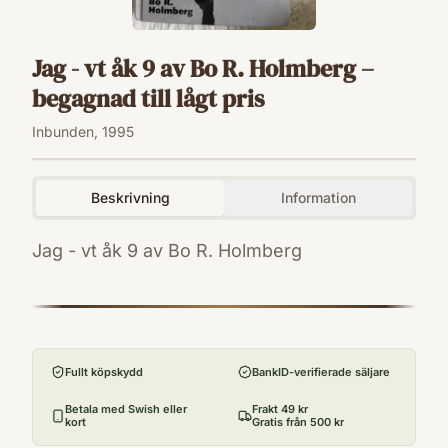
Jag - vt åk 9 av Bo R. Holmberg –
begagnad till lågt pris
Inbunden, 1995
Beskrivning
Information
Jag - vt åk 9 av Bo R. Holmberg
ISBN
9789177124580
Förlag
Alfabeta
Fullt köpskydd
BankID-verifierade säljare
Utgivningsår
1995
Betala med Swish eller
Frakt 49 kr
kort
Gratis från 500 kr
Antal sidor