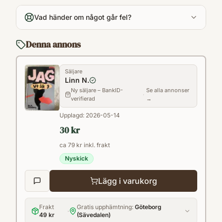
160
Vad händer om något går fel?
Språk
Svenska
Denna annons
Format
Inbunden
Säljare
Linn N.
Ny säljare – BankID-
Se alla annonser
·
verifierad
→
Upplagd:
2026-05-14
30 kr
ca 79 kr inkl. frakt
Nyskick
Lägg i varukorg
Frakt
Gratis upphämtning:
Göteborg
·
49 kr
(Sävedalen)