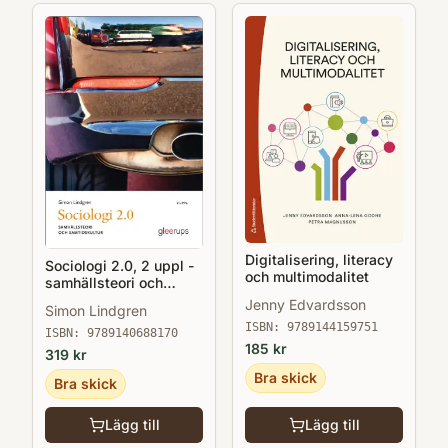
Digitalisering, literacy
Sociologi 2.0, 2 uppl -
och multimodalitet
samhällsteori och
samtidskultur
Jenny Edvardsson
Simon Lindgren
ISBN:
9789144159751
ISBN:
9789140688170
185
kr
319
kr
Bra skick
Bra skick
Lägg till
Lägg till