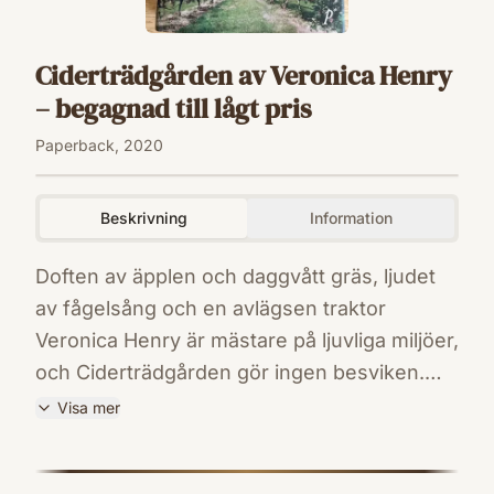
Ciderträdgården av Veronica Henry
– begagnad till lågt pris
Paperback, 2020
Beskrivning
Information
Doften av äpplen och daggvått gräs, ljudet
av fågelsång och en avlägsen traktor
Veronica Henry är mästare på ljuvliga miljöer,
och Ciderträdgården gör ingen besviken.
Dragonfly Farm har varit ett hem och en
Visa mer
tillflyktsort för generationer i familjen
ISBN
Melchior ärkerivaler med familjen Culbone,
9789177712497