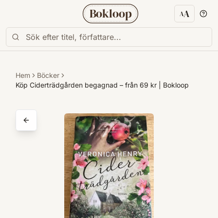
Bokloop
A
A
Textstorl
Hem
Böcker
Köp Ciderträdgården begagnad – från 69 kr | Bokloop