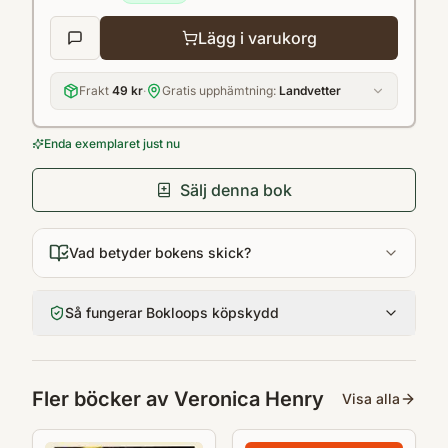
börja avslöja sina hemligheter?
Lägg i varukorg
Frakt
49 kr
·
Gratis upphämtning:
Landvetter
Enda exemplaret just nu
Sälj denna bok
Vad betyder bokens skick?
Så fungerar Bokloops köpskydd
Fler böcker av
Veronica Henry
Visa alla