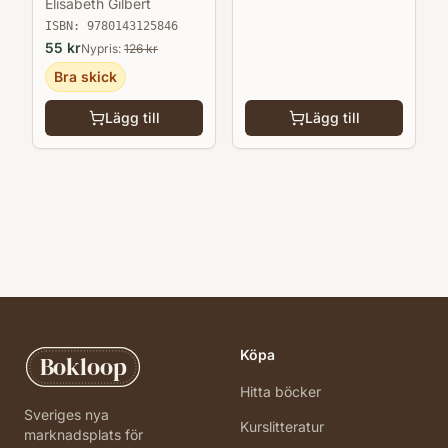
Elisabeth Gilbert
ISBN:
9780143125846
55
kr
Nypris:
126
kr
Bra skick
Lägg till
Lägg till
Köpa
Bokloop
Hitta böcker
Sveriges nya
Kurslitteratur
marknadsplats för