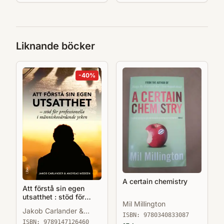
Liknande böcker
-
40
%
A certain chemistry
Att förstå sin egen
utsatthet : stöd för
Mil Millington
professionella i
Jakob Carlander &
människovårdande
ISBN:
9780340833087
Andreas Wedeen
yrken
ISBN:
9789147126460