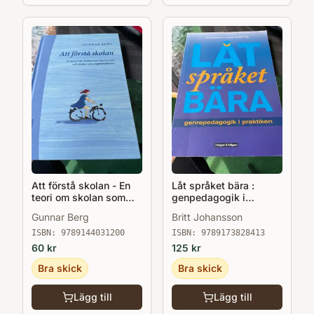
Att förstå skolan - En
Låt språket bära :
teori om skolan som
genpedagogik i
institution o skolor som
praktiken
Gunnar Berg
Britt Johansson
organisationer
ISBN:
9789144031200
ISBN:
9789173828413
60
kr
125
kr
Bra skick
Bra skick
Lägg till
Lägg till