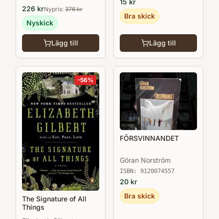
15
kr
226
kr
Nypris:
376
kr
Bra skick
Nyskick
Lägg till
Lägg till
-
56
%
FÖRSVINNANDET
Göran Norström
ISBN:
9120074557
20
kr
Bra skick
The Signature of All
Things