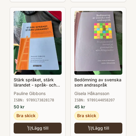
Stärk språket, stärk
Bedömning av svenska
lärandet - språk- och
som andraspråk
kunskapsutvecklande
Pauline Gibbons
Gisela Håkansson
arbetssätt för och med
andraspråkselever i
ISBN:
9789173828178
ISBN:
9789144058207
klassrummet
50
kr
45
kr
Bra skick
Bra skick
Lägg till
Lägg till