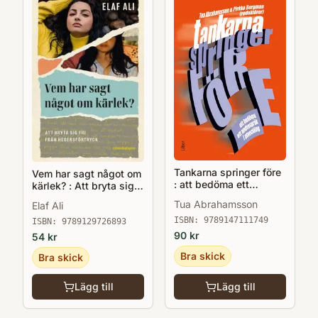
Tankarna springer före
Vem har sagt något om
: att bedöma ett
kärlek? : Att bryta sig
andraspråk i utveckling
fri från hedersförtryck
Tua Abrahamsson
Elaf Ali
ISBN:
9789147111749
ISBN:
9789129726893
90
kr
54
kr
Bra skick
Bra skick
Lägg till
Lägg till