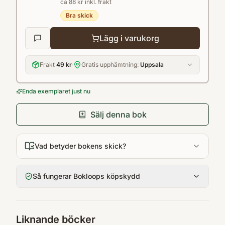
ca 88 kr inkl. frakt
Den döde på balkongen ytterligare. Man vill
Bra skick
läsa mer i den påbörjade serien om
Sällskapet." BTJ, Henric Ahlgren
Lägg i varukorg
Frakt
49 kr
·
Gratis upphämtning:
Uppsala
Enda exemplaret just nu
Sälj denna bok
Vad betyder bokens skick?
Så fungerar Bokloops köpskydd
Liknande böcker