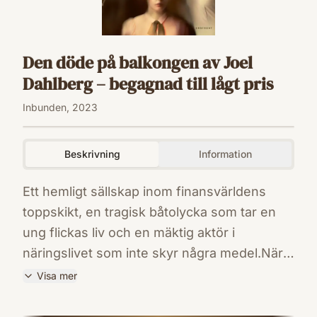
Den döde på balkongen av Joel
Dahlberg – begagnad till lågt pris
Inbunden, 2023
Beskrivning
Information
Ett hemligt sällskap inom finansvärldens
toppskikt, en tragisk båtolycka som tar en
ung flickas liv och en mäktig aktör i
näringslivet som inte skyr några medel.När
journalisten Stefan Wiklund först får tipset
Visa mer
om omständigheterna kring en mans död,
ISBN
kan han inte föreställa sig vilka osannolika
9789177751663