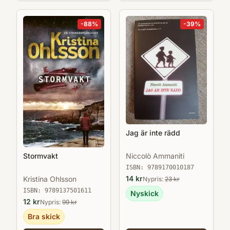
-
88
%
-
39
%
Jag är inte rädd
Niccolò Ammaniti
Stormvakt
ISBN:
9789170010187
14
kr
Kristina Ohlsson
Nypris:
23
kr
ISBN:
9789137501611
Nyskick
12
kr
Nypris:
99
kr
Bra skick