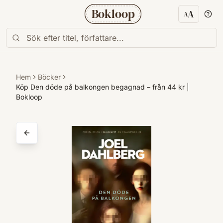
Bokloop
A
A
Textstorl
Hem
Böcker
Köp Den döde på balkongen begagnad – från 44 kr |
Bokloop