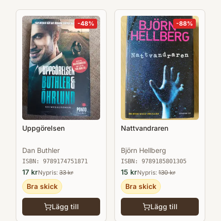
-
48
%
-
88
%
Uppgörelsen
Nattvandraren
Dan Buthler
Björn Hellberg
ISBN:
9789174751871
ISBN:
9789185801305
17
kr
15
kr
Nypris:
33
kr
Nypris:
130
kr
Bra skick
Bra skick
Lägg till
Lägg till