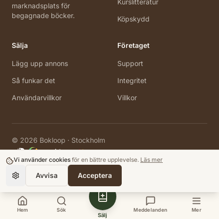
Kurslitteratur
marknadsplats för
begagnade böcker.
Köpskydd
Sälja
Företaget
Lägg upp annons
Support
Så funkar det
Integritet
Användarvillkor
Villkor
©
2026
Bokloop · Stockholm
Vi använder cookies
för en bättre upplevelse.
Läs mer
Avvisa
Acceptera
Hem
Sök
Meddelanden
Mer
Sälj