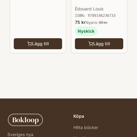
Édouard Louis
ISBN:
9789146236733
75
kr
Nypris:
99
kr
Nyskick
Lägg till
Lägg till
Köpa
Bokloop
Hitta böcker
Sveriges nya