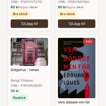
ISBN:
9789155271732
ISBN:
9789178037063
80
kr
80
kr
Nypris:
130
kr
Nypris:
94
kr
Bra skick
Bra skick
Lägg till
Lägg till
-
24
%
Gregorius - roman
Bengt Ohlsson
ISBN:
9789100108205
35
kr
Nyskick
Vem dödade min far