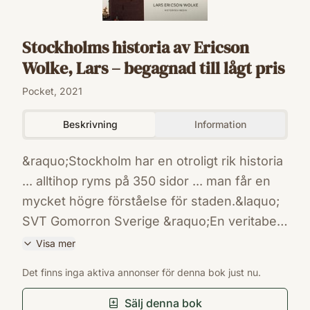
Stockholms historia av Ericson
Wolke, Lars – begagnad till lågt pris
Pocket, 2021
Beskrivning
Information
&raquo;Stockholm har en otroligt rik historia
... alltihop ryms på 350 sidor ... man får en
mycket högre förståelse för staden.&laquo;
SVT Gomorron Sverige &raquo;En veritabel
läseskatt.&laquo; Expressen Stockholm har
Visa mer
en rik och fascinerande historia som
ISBN
Det finns inga aktiva annonser för denna bok just nu.
sträcker sig från medeltiden ända fram till
9789177896395
Förlag
våra dagar. En historia väl värd att berätta.
Sälj denna bok