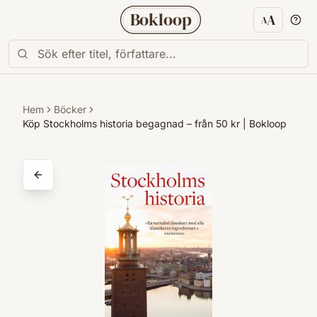
Bokloop
A
A
Textstorl
Hem
Böcker
Köp Stockholms historia begagnad – från 50 kr | Bokloop