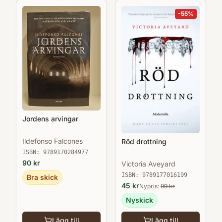
dramatik, framför allt av Henrik Ibsen. 2020
-
55
%
gav Polaris ut hans senaste roman
Renegater, den sista och avslutande delen i
trilogin om Henry Morgan, tillsammans med
de tidigare delarna Gentlemen och
Gangsters.
Jordens arvingar
Ildefonso Falcones
Röd drottning
ISBN:
9789170284977
90
kr
Victoria Aveyard
ISBN:
9789177016199
Bra skick
45
kr
Nypris:
99
kr
Nyskick
Lägg till
Lägg till