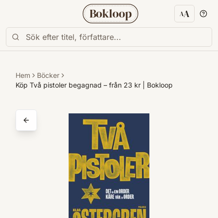
Bokloop
A
A
Textstorl
Hem
Böcker
Köp Två pistoler begagnad – från 23 kr | Bokloop