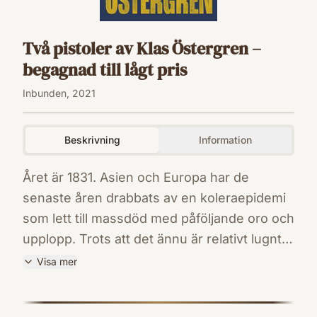
Två pistoler av Klas Östergren –
begagnad till lågt pris
Inbunden, 2021
Beskrivning
Information
Året är 1831. Asien och Europa har de
senaste åren drabbats av en koleraepidemi
som lett till massdöd med påföljande oro och
upplopp. Trots att det ännu är relativt lugnt
vid Toscanas kust har Adolf Fredrik Munck
Visa mer
bestämt sig för att stanna inomhus resten av
ISBN
livet. Ett långt och händelserikt liv har det
9789177954781