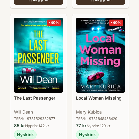
-
40
%
-
40
%
Local Woman Missing
The Last Passenger
Mary Kubica
Will Dean
ISBN:
9781848458420
ISBN:
9781529382877
77
kr
85
kr
Nypris:
129
kr
Nypris:
142
kr
Nyskick
Nyskick