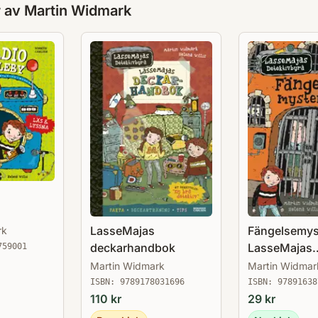
r av
Martin Widmark
å
LasseMajas
Fängelsemyst
rk
deckarhandbok
LasseMajas
759001
Detektivbyrå
Martin Widmark
Martin Widmar
ISBN:
9789178031696
ISBN:
97891638
110
kr
29
kr