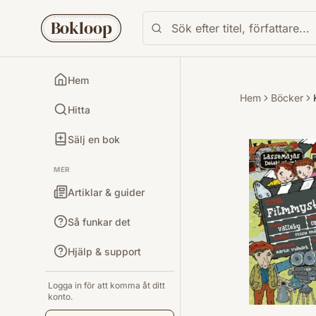
Bokloop
Hem
Hem
Böcker
Hitta
Sälj en bok
MER
Artiklar & guider
Så funkar det
Hjälp & support
Logga in för att komma åt ditt
konto.