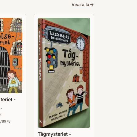
Visa alla
eriet -
k
78978
Tågmysteriet -