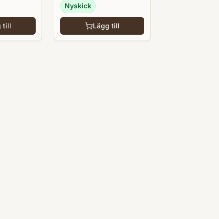
Nyskick
till
Lägg till