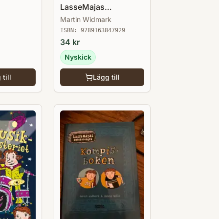
LasseMajas
Detektivbyrå
Martin Widmark
ISBN:
9789163847929
34
kr
Nyskick
till
Lägg till