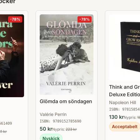
öcker
-
78
%
-
78
%
Think and G
Deluxe Editi
Glömda om söndagen
Complete Cla
Napoleon Hill
ISBN:
97815854
Valérie Perrin
130
kr
Nypris:
1
ISBN:
9789152785690
661409
Acceptabelt
50
kr
Nypris:
223
kr
31
kr
Nyskick