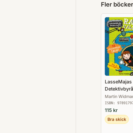
Fler böcke
LasseMajas
Detektivbyr
Martin Widma
ISBN:
9789179
115
kr
Bra skick