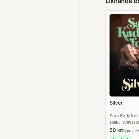
Liknande b
Silver
Sara Kadefors
ISBN:
9789180
50
kr
Nypris:
2