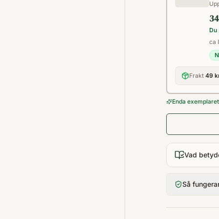
Upp
34
Du 
ca 
N
Frakt
49 k
Enda exemplaret 
Vad betyd
Så fungera