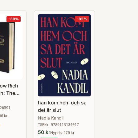
-
30
%
-
82
%
row Rich
on: The
ssic Text
han kom hem och sa
26591
det är slut
86
kr
Nadia Kandil
ISBN:
9789113134017
50
kr
Nypris:
279
kr