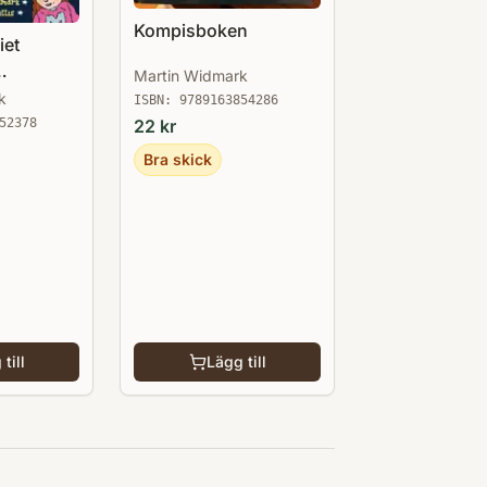
Kompisboken
iet
Martin Widmark
k
ISBN:
9789163854286
22
kr
52378
Bra skick
till
Lägg till