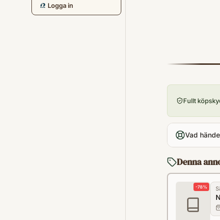
Logga in
Fullt köpsk
Vad händer
Denna ann
-
78
%
S
N