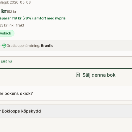
lagd:
2026-05-08
 kr
153 kr
sparar
119 kr
(
78
%) jämfört med nypris
83 kr inkl. frakt
yskick
r
·
Gratis upphämtning:
Brunflo
just nu
Sälj denna bok
er bokens skick?
r Bokloops köpskydd