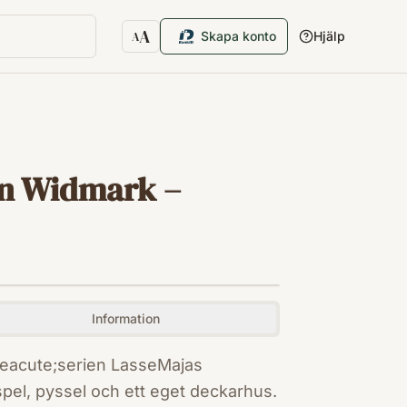
A
Skapa konto
Hjälp
A
Textstorlek
in Widmark –
Information
&eacute;serien LasseMajas
 spel, pyssel och ett eget deckarhus.