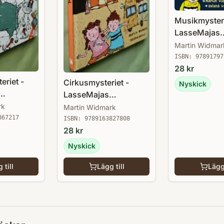
Musikmyster
LasseMajas
Detektivbyrå
Martin Widmar
ISBN:
97891797
28
kr
eriet -
Cirkusmysteriet -
Nyskick
LasseMajas
å
Detektivbyrå
rk
Martin Widmark
867217
ISBN:
9789163827808
28
kr
Nyskick
 till
Lägg till
Lägg 