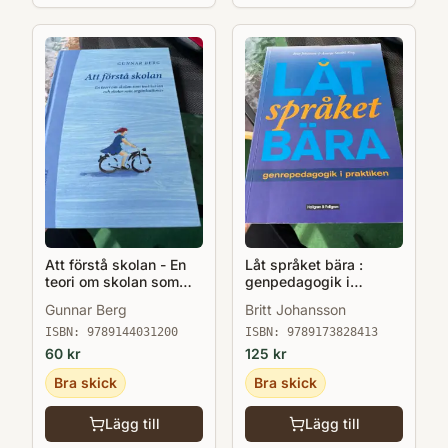
Att förstå skolan - En
Låt språket bära :
teori om skolan som
genpedagogik i
institution o skolor som
praktiken
Gunnar Berg
Britt Johansson
organisationer
ISBN:
9789144031200
ISBN:
9789173828413
60
kr
125
kr
Bra skick
Bra skick
Lägg till
Lägg till