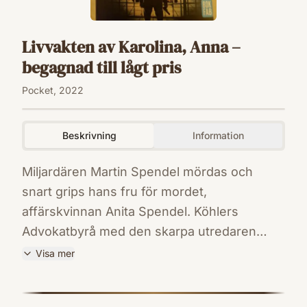
Livvakten av Karolina, Anna –
begagnad till lågt pris
Pocket, 2022
Beskrivning
Information
Miljardären Martin Spendel mördas och
snart grips hans fru för mordet,
affärskvinnan Anita Spendel. Köhlers
Advokatbyrå med den skarpa utredaren
Ebba Tapper tar sig an Anitas försvar. Ebbas
Visa mer
efterforskningar leder henne in i en parallell
ISBN
värld med gängskjutningar, droger och
9789178354948