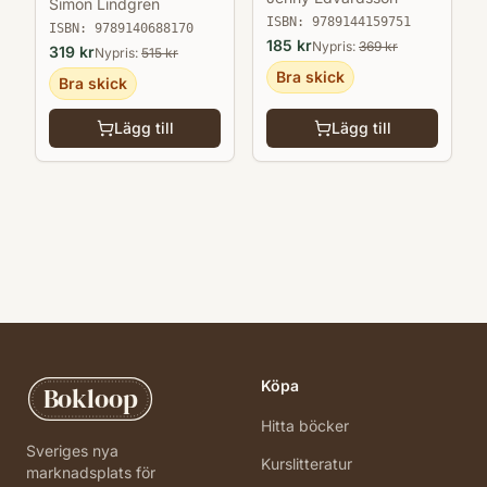
Simon Lindgren
ISBN:
9789144159751
ISBN:
9789140688170
185
kr
Nypris:
369
kr
319
kr
Nypris:
515
kr
Bra skick
Bra skick
Lägg till
Lägg till
Köpa
Bokloop
Hitta böcker
Sveriges nya
Kurslitteratur
marknadsplats för