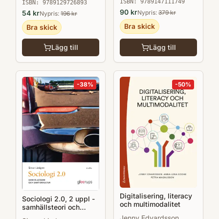
ISBN:
9789147111749
ISBN:
9789129726893
90
kr
54
kr
Nypris:
379
kr
Nypris:
196
kr
Bra skick
Bra skick
Lägg till
Lägg till
-
38
%
-
50
%
Digitalisering, literacy
Sociologi 2.0, 2 uppl -
och multimodalitet
samhällsteori och
samtidskultur
Jenny Edvardsson