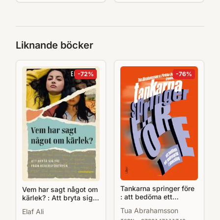
Liknande böcker
-
72
%
-
76
%
Tankarna springer före
Vem har sagt något om
: att bedöma ett
kärlek? : Att bryta sig
andraspråk i utveckling
fri från hedersförtryck
Tua Abrahamsson
Elaf Ali