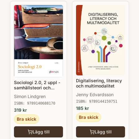
Digitalisering, literacy
Sociologi 2.0, 2 uppl -
och multimodalitet
samhällsteori och
samtidskultur
Jenny Edvardsson
Simon Lindgren
ISBN:
9789144159751
ISBN:
9789140688170
185
kr
319
kr
Bra skick
Bra skick
Lägg till
Lägg till