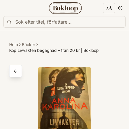
Bokloop
A
A
Textstorl
Hem
Böcker
Köp Livvakten begagnad – från 20 kr | Bokloop