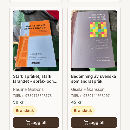
Stärk språket, stärk
Bedömning av svenska
lärandet - språk- och
som andraspråk
kunskapsutvecklande
Pauline Gibbons
Gisela Håkansson
arbetssätt för och med
andraspråkselever i
ISBN:
9789173828178
ISBN:
9789144058207
klassrummet
50
kr
45
kr
Bra skick
Bra skick
Lägg till
Lägg till