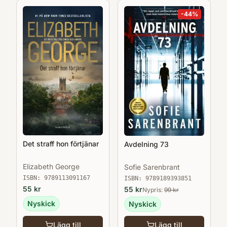
mysdeckare." - Expressen "En avkopplande
-
44
%
deckare med humor och värme." - Hallands
nyheter
Det straff hon förtjänar
Avdelning 73
Elizabeth George
Sofie Sarenbrant
ISBN:
9789113091167
ISBN:
9789189393851
55
kr
55
kr
Nypris:
99
kr
Nyskick
Nyskick
Lägg till
Lägg till