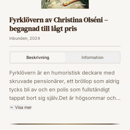
Fyrklövern av Christina Olséni –
begagnad till lågt pris
Inbunden, 2024
Beskrivning
Information
Fyrklövern är en humoristisk deckare med
skruvade pensionärer, ett bröllop som aldrig
tycks bli av och en polis som fullständigt
tappat bort sig själv.Det är högsommar och
för Falsterbonäsets piggaste 90-åring, Egon
Visa mer
Hjort, stundar bröllop. Men allt går inte som
ISBN
planerat. Elisabeth, den blivande bruden, har
9789180315913