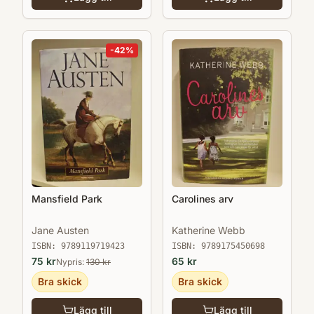
-
42
%
Mansfield Park
Carolines arv
Jane Austen
Katherine Webb
ISBN:
9789119719423
ISBN:
9789175450698
75
kr
65
kr
Nypris:
130
kr
Bra skick
Bra skick
Lägg till
Lägg till