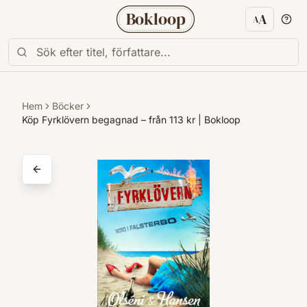
Bokloop
A
A
Textstorl
Hem
Böcker
Köp Fyrklövern begagnad – från 113 kr | Bokloop