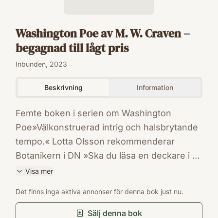
Washington Poe av M. W. Craven –
begagnad till lågt pris
Inbunden, 2023
Beskrivning
Information
Femte boken i serien om Washington
Poe»Välkonstruerad intrig och halsbrytande
tempo.« Lotta Olsson rekommenderar
Botanikern i DN »Ska du läsa en deckare i år
så är valet självklart, Botanikern är ett
Visa mer
måste.« Bokfilosoferna »Det är välskrivet,
ISBN
Det finns inga aktiva annonser för denna bok just nu.
spännande och trogna läsare kommer
9789180638746
Förlag
förmodligen framgent få trängas med
Sälj denna bok