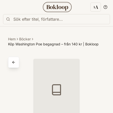
Bokloop
A
A
Textstorl
Hem
Böcker
Köp Washington Poe begagnad – från 140 kr | Bokloop