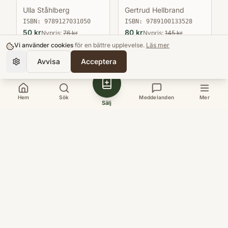
Ulla Ståhlberg
Gertrud Hellbrand
ISBN:
9789127031050
ISBN:
9789100133528
50
kr
80
kr
Nypris:
76
kr
Nypris:
145
kr
Vi använder cookies
för en bättre upplevelse.
Läs mer
Nyskick
Nyskick
Avvisa
Acceptera
Lägg till
Lägg till
Hem
Sök
Meddelanden
Mer
Sälj
Köpa
Bokloop
Hitta böcker
Sveriges nya
Kurslitteratur