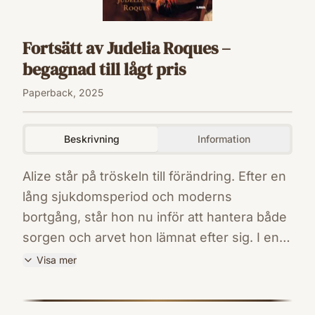
Fortsätt av Judelia Roques –
begagnad till lågt pris
Paperback, 2025
Beskrivning
Information
Alize står på tröskeln till förändring. Efter en
lång sjukdomsperiod och moderns
bortgång, står hon nu inför att hantera både
sorgen och arvet hon lämnat efter sig. I en
vardag fylld av minnesbilder från det
Visa mer
förflutna, finner Alize en slags katharsis i att
ISBN
skriva ner sina upplevelser. Genom
9789181011999