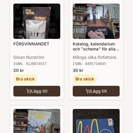
FÖRSVINNANDET
Katalog, kalendarium
och "schema" för alla
kulturevenemang i
Göran Norström
Många olika författare.
Salamanca 2002 när
Salamanca var EU:s
ISBN:
9120074557
ISBN:
8495719045
kulturhuvudstad.
20
kr
30
kr
Bra skick
Bra skick
Lägg till
Lägg till