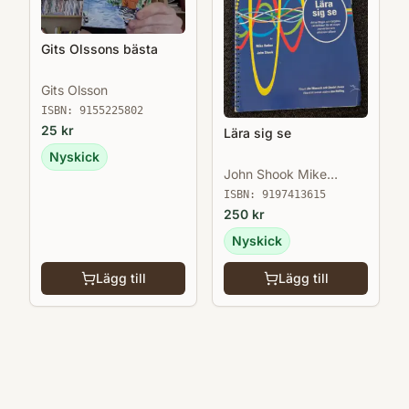
Gits Olssons bästa
Gits Olsson
ISBN:
9155225802
25
kr
Lära sig se
Nyskick
John Shook Mike
Rother
ISBN:
9197413615
250
kr
Nyskick
Lägg till
Lägg till