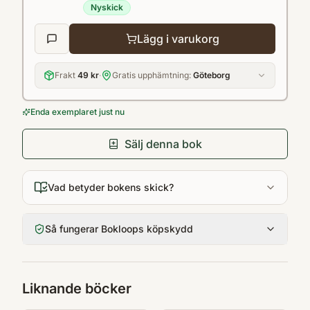
Nyskick
oförutsägbarhet.[Bokinfo]
Lägg i varukorg
Frakt
49 kr
·
Gratis upphämtning:
Göteborg
Enda exemplaret just nu
Sälj denna bok
Vad betyder bokens skick?
Så fungerar Bokloops köpskydd
Liknande böcker