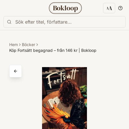
Bokloop
A
A
Textstorl
Hem
Böcker
Köp Fortsätt begagnad – från 146 kr | Bokloop