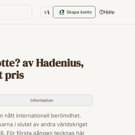
A
Skapa konto
Hjälp
A
Textstorlek
tte? av Hadenius,
t pris
Information
 nått internationell berömdhet.
rna i slutet av andra världskriget
8. För första gången tecknas här