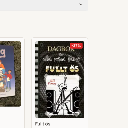
Gustaf V. En biografi (2005).
-
37
%
Fullt ös