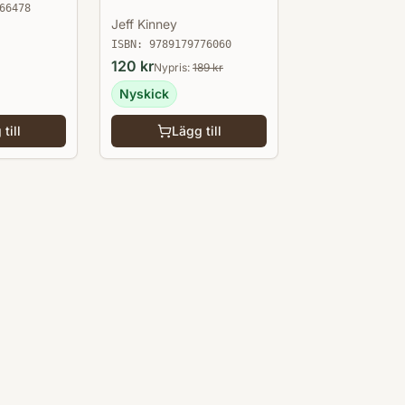
66478
Jeff Kinney
ISBN:
9789179776060
120
kr
Nypris:
189
kr
Nyskick
till
Lägg till