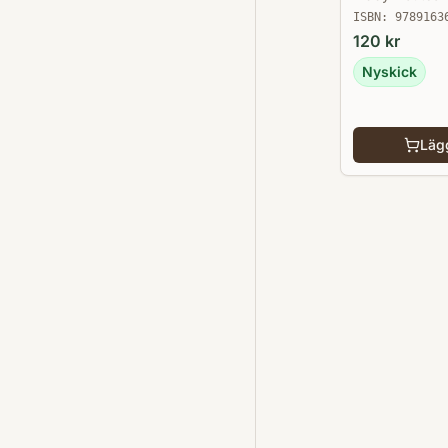
ISBN:
9789163
120
kr
Nyskick
Lägg