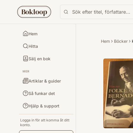
Bokloop
Hem
Hem
Böcker
Hitta
Sälj en bok
MER
Artiklar & guider
Så funkar det
Hjälp & support
Logga in för att komma åt ditt
konto.