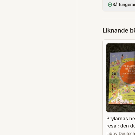
Så fungera
Liknande b
Prylarnas h
resa : den du
ser
Libby Deutsch