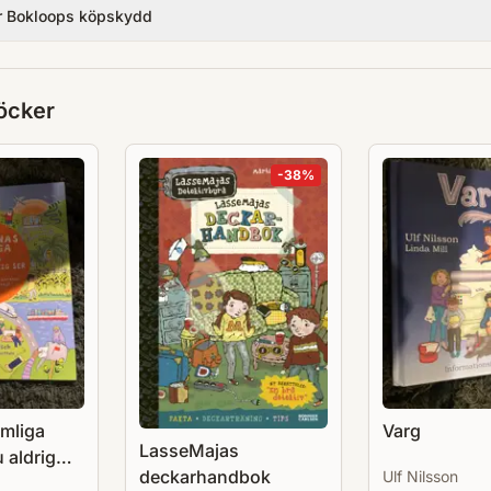
tidigare gett ut hans uppmärksammade bok 
r Bokloops köpskydd
öcker
-
38
%
emliga
Varg
LasseMajas
 aldrig
deckarhandbok
Ulf Nilsson