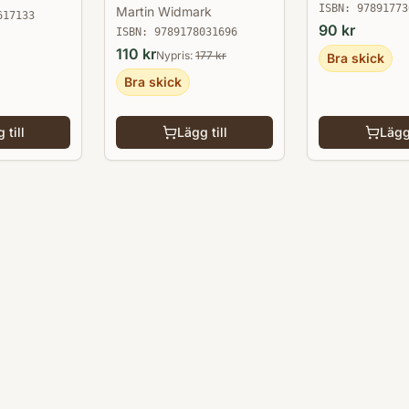
ISBN:
97891773
Martin Widmark
617133
90
kr
ISBN:
9789178031696
110
kr
Nypris:
177
kr
Bra skick
Bra skick
 till
Lägg till
Lägg 