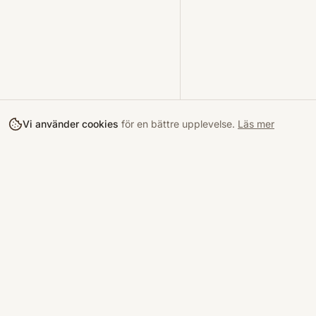
Vi använder cookies
för en bättre upplevelse.
Läs mer
Köpa
Bokloop
Hitta böcke
Sveriges nya marknadsplats för
begagnade böcker.
Kurslitterat