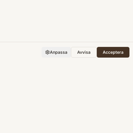
Anpassa
Avvisa
Acceptera
Företaget
Support
Integritet