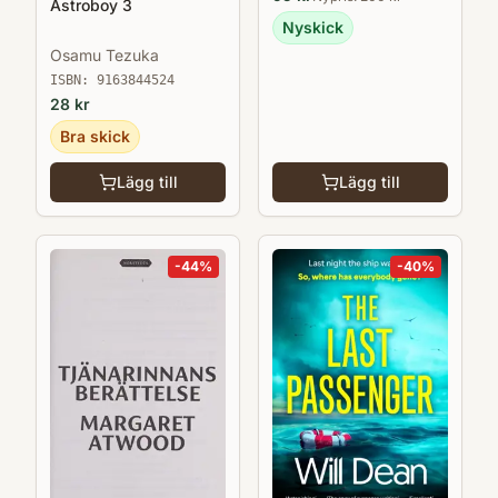
Astroboy 3
Nyskick
Osamu Tezuka
ISBN:
9163844524
28
kr
Bra skick
Lägg till
Lägg till
-
44
%
-
40
%