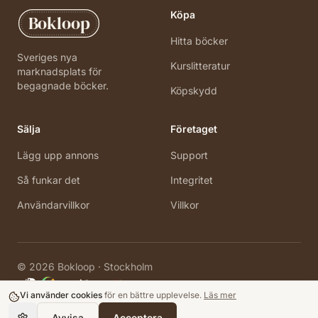
Köpa
Bokloop
Hitta böcker
Sveriges nya
Kurslitteratur
marknadsplats för
begagnade böcker.
Köpskydd
Sälja
Företaget
Lägg upp annons
Support
Så funkar det
Integritet
Användarvillkor
Villkor
©
2026
Bokloop · Stockholm
Vi använder cookies
för en bättre upplevelse.
Läs mer
Avvisa
Acceptera