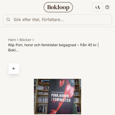
Bokloop
A
A
Textstorl
Hem
Böcker
Köp Porr, horor och feminister begagnad – från 45 kr |
Bokl…