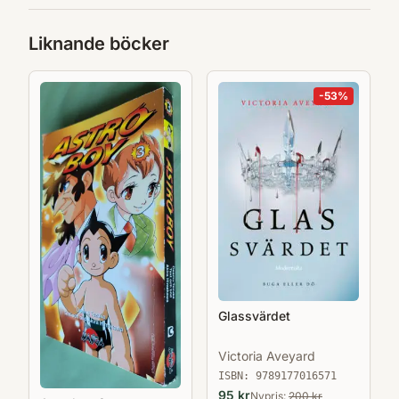
Liknande böcker
-
53
%
Glassvärdet
Victoria Aveyard
ISBN:
9789177016571
95
kr
Nypris:
200
kr