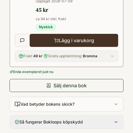
Upplagd:
2026-07-09
feministisk bok gjort sedan Fittstim och
45 kr
Under det rosa täcket på 1990-talet.
ca 94 kr inkl. frakt
Göteborgs Fria Tidning
Nyskick
Lägg i varukorg
Frakt
49 kr
·
Gratis upphämtning:
Bromma
Enda exemplaret just nu
Sälj denna bok
Vad betyder bokens skick?
Så fungerar Bokloops köpskydd