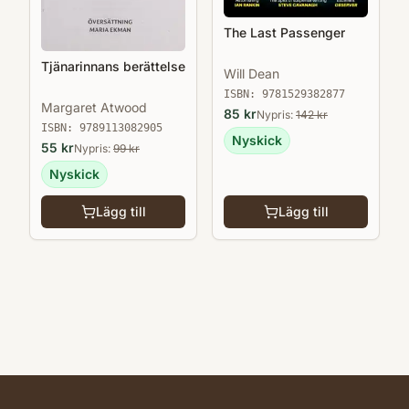
The Last Passenger
Tjänarinnans berättelse
Will Dean
ISBN:
9781529382877
Margaret Atwood
85
kr
Nypris:
142
kr
ISBN:
9789113082905
Nyskick
55
kr
Nypris:
99
kr
Nyskick
Lägg till
Lägg till