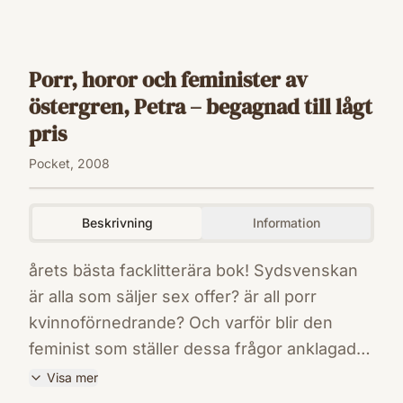
Porr, horor och feminister av
östergren, Petra – begagnad till lågt
pris
Pocket, 2008
Beskrivning
Information
årets bästa facklitterära bok! Sydsvenskan
är alla som säljer sex offer? är all porr
kvinnoförnedrande? Och varför blir den
feminist som ställer dessa frågor anklagad
för att vara anti-feminist? Den sexualmoral
Visa mer
som ligger till grund för all sexualpolitik,