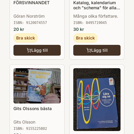
FÖRSVINNANDET
Katalog, kalendarium
och "schema" för alla
kulturevenemang i
Göran Norström
Många olika författare.
Salamanca 2002 när
Salamanca var EU:s
ISBN:
9120074557
ISBN:
8495719045
kulturhuvudstad.
20
kr
30
kr
Bra skick
Bra skick
Lägg till
Lägg till
Gits Olssons bästa
Gits Olsson
ISBN:
9155225802