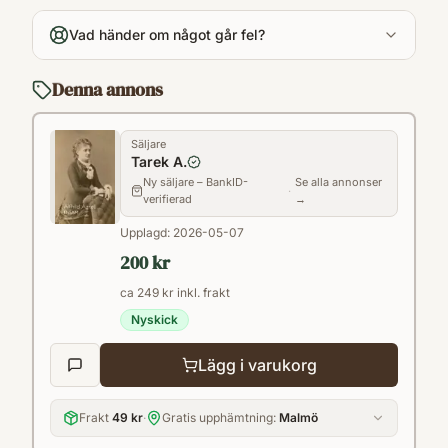
sv
Vad händer om något går fel?
Format
Paperback
Denna annons
Säljare
Tarek A.
Ny säljare – BankID-
Se alla annonser
·
verifierad
→
Upplagd:
2026-05-07
200 kr
ca 249 kr inkl. frakt
Nyskick
Lägg i varukorg
Frakt
49 kr
·
Gratis upphämtning:
Malmö