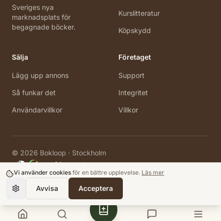
Sveriges nya
Kurslitteratur
marknadsplats för
begagnade böcker.
Köpskydd
Sälja
Företaget
Lägg upp annons
Support
Så funkar det
Integritet
Användarvillkor
Villkor
©
2026
Bokloop · Stockholm
Vi använder cookies
för en bättre upplevelse.
Läs mer
Avvisa
Acceptera