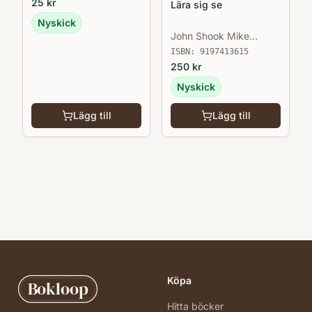
25
kr
Lära sig se
Nyskick
John Shook Mike
Rother
ISBN:
9197413615
250
kr
Nyskick
Lägg till
Lägg till
Köpa
Bokloop
Hitta böcker