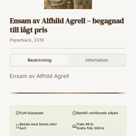
Ensam av Alfhild Agrell – begagnad
till lågt pris
Paperback, 2016
Beskrivning
Information
Ensam av Alfhild Agrell
ISBN
9789186095635
Utgivningsår
2016
Fullt köpskydd
BankID-verifierade säljare
Antal sidor
96
Betala med Swish eller
Frakt 49 kr
kort
Gratis från 500 kr
Språk