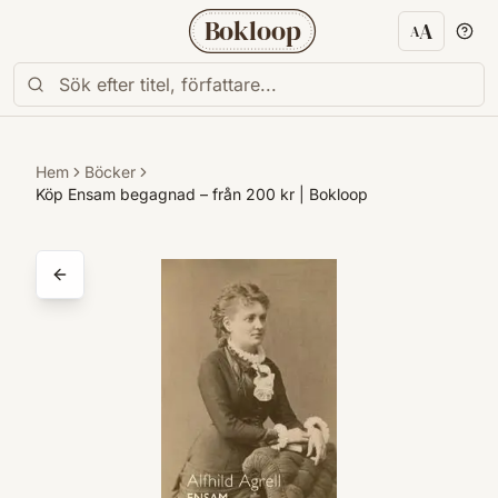
Bokloop
A
A
Textstorl
Hem
Böcker
Köp Ensam begagnad – från 200 kr | Bokloop