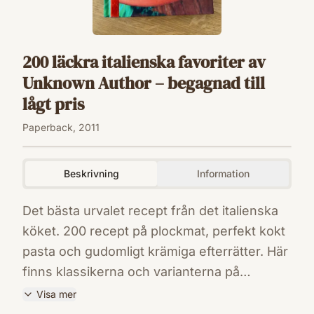
200 läckra italienska favoriter av
Unknown Author – begagnad till
lågt pris
Paperback, 2011
Beskrivning
Information
Det bästa urvalet recept från det italienska
köket. 200 recept på plockmat, perfekt kokt
pasta och gudomligt krämiga efterrätter. Här
finns klassikerna och varianterna på
saltimbocca, pizza och risotto, varvat med
Visa mer
tiramisu, sorbet och panettone. Alla recept