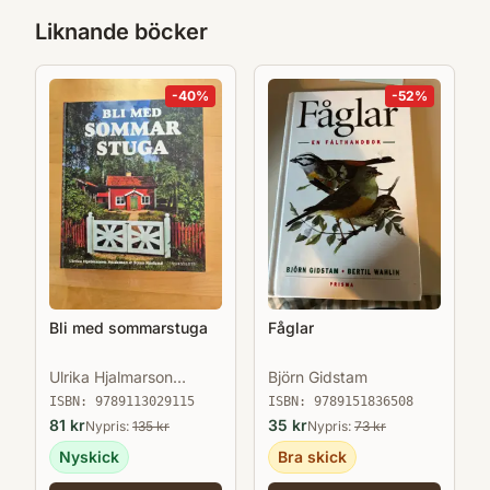
Liknande böcker
-
40
%
-
52
%
Bli med sommarstuga
Fåglar
Ulrika Hjalmarson
Björn Gidstam
Neideman
ISBN:
9789113029115
ISBN:
9789151836508
81
kr
35
kr
Nypris:
135
kr
Nypris:
73
kr
Nyskick
Bra skick