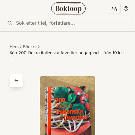
Bokloop
A
A
Textstorl
Hem
Böcker
Köp 200 läckra italienska favoriter begagnad – från 10 kr |
…