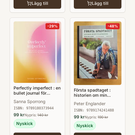
Lägg till
Lägg till
-
29
%
-
48
%
Perfectly imperfect : en
Första spadtaget :
bullet journal för
historien om min
kreativitet & välmående
villaträdgård och några
Sanna Sporrong
Peter Englander
till ...
ISBN:
9789180373944
ISBN:
9789174241488
99
kr
Nypris:
140
kr
99
kr
Nypris:
190
kr
Nyskick
Nyskick