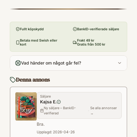
ISBN
är enkla utan onödiga och tillkrånglade
9789186263355
Förlag
fackbegrepp. Varje recept är praktiskt och
Bonnier Impact
enkelt presenterat över ett uppslag med ett
Fullt köpskydd
BankID-verifierade säljare
Utgivningsår
inspirerande färgfoto till.
2011
Betala med Swish eller
Frakt 49 kr
kort
Gratis från 500 kr
Antal sidor
240
Vad händer om något går fel?
Språk
sv
Denna annons
Kategori
WB
Säljare
Format
Kajsa E.
Paperback
Ny säljare – BankID-
Se alla annonser
·
verifierad
→
Bra.
Upplagd:
2026-04-26