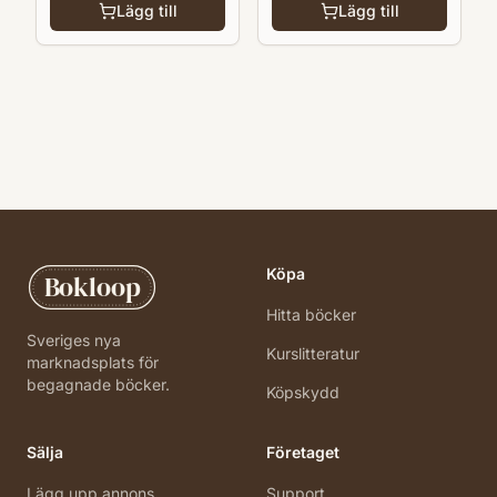
Lägg till
Lägg till
Köpa
Bokloop
Hitta böcker
Sveriges nya
Kurslitteratur
marknadsplats för
begagnade böcker.
Köpskydd
Sälja
Företaget
Lägg upp annons
Support