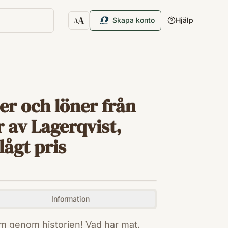
A
Skapa konto
Hjälp
A
Textstorlek
er och löner från
r av Lagerqvist,
lågt pris
Information
istorien! Vad har mat,