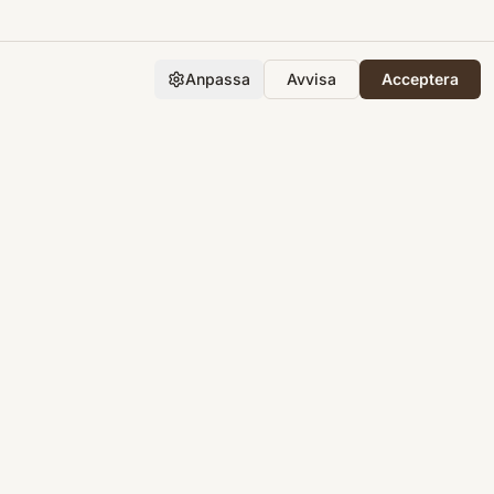
Anpassa
Avvisa
Acceptera
Företaget
Support
Integritet
Villkor