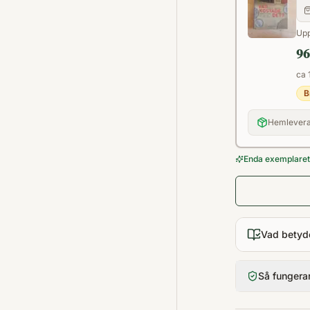
Upp
96
ca 
B
Hemlevera
Enda exemplaret 
Vad betyd
Så fungera