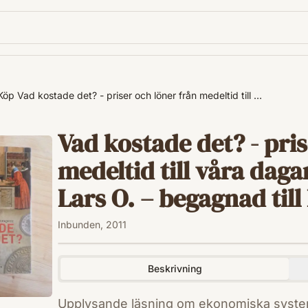
Köp Vad kostade det? - priser och löner från medeltid till …
Vad kostade det? - pris
medeltid till våra daga
Lars O. – begagnad till 
Inbunden, 2011
Beskrivning
Upplysande läsning om ekonomiska system genom h