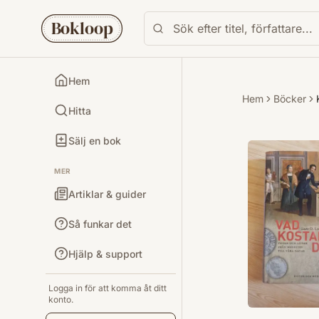
Bokloop
Hem
Hem
Böcker
Hitta
Sälj en bok
MER
Artiklar & guider
Så funkar det
Hjälp & support
Logga in för att komma åt ditt
konto.