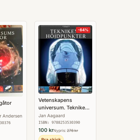
ill Kungl. Myntkabinettet och var
lmänheten är han välkänd för sin
omfattar ett stort antal böcker inom
-
64
%
ven gastronomi.
Vetenskapens
gåtor
universum. Teknikens
höjdpunkter
Jan Aagaard
r Andersen
ISBN:
9788253530390
30376
100
kr
Nypris:
276
kr
Bra skick