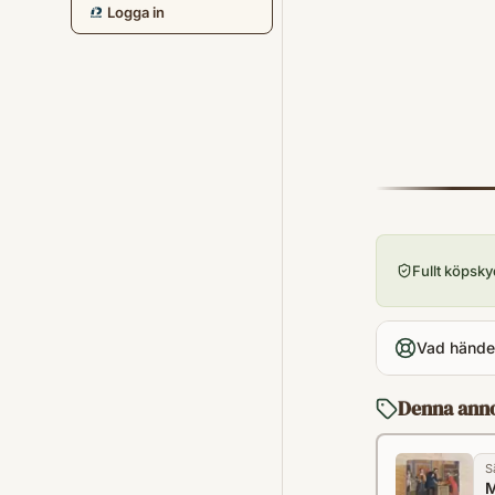
Logga in
Fullt köpsk
Vad händer
Denna ann
S
M