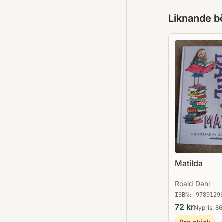
Liknande b
Matilda
Roald Dahl
ISBN:
9789129
72
kr
Nypris:
86
Bra skick