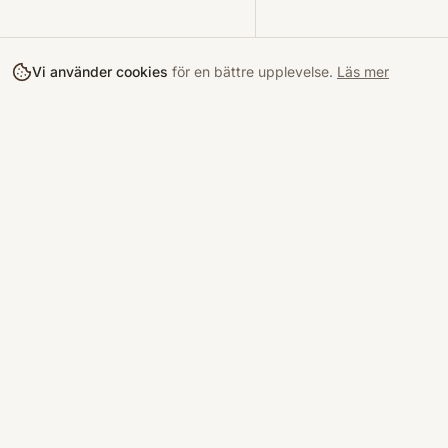
Vi använder cookies
för en bättre upplevelse.
Läs mer
Köpa
Bokloop
Hitta böcke
Sveriges nya marknadsplats för
begagnade böcker.
Kurslitterat
Köpskydd