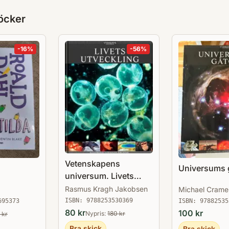
medaljer. Han har sedan 1951 varit knuten t
öcker
under tio år dess chef. För den bredare al
publicistiska verksamhet som bland annat 
-
16
%
-
56
%
numismatik, historia, kulturhistoria och ä
Vetenskapens
Universums 
universum. Livets
utveckling
Rasmus Kragh Jakobsen
Michael Crame
ISBN:
9788253530369
695373
ISBN:
97882535
80
kr
100
kr
Nypris:
180
kr
kr
Bra skick
Bra skick