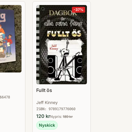
-
37
%
Fullt ös
66478
Jeff Kinney
ISBN:
9789179776060
120
kr
Nypris:
189
kr
Nyskick