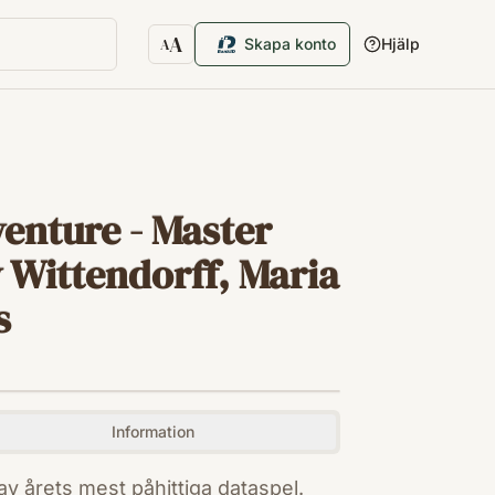
A
Skapa konto
Hjälp
A
Textstorlek
enture - Master
v Wittendorff, Maria
s
Information
av årets mest påhittiga dataspel.