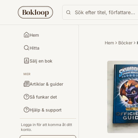
Bokloop
Hem
Hem
Böcker
Hitta
Sälj en bok
MER
Artiklar & guider
Så funkar det
Hjälp & support
Logga in för att komma åt ditt
konto.