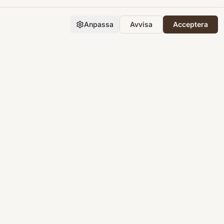
Anpassa
Avvisa
Acceptera
Företaget
Support
Integritet
Villkor