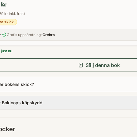
 kr
89 kr inkl. frakt
ra skick
r
·
Gratis upphämtning:
Örebro
just nu
Sälj denna bok
er bokens skick?
r Bokloops köpskydd
öcker