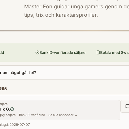
Master Eon guidar unga gamers genom de o
tips, trix och karaktärsprofiler.
ISBN
9789186911218
Förlag
Buster Nordic
ydd
BankID-verifierade säljare
Betala med Swish
Utgivningsår
2012
Antal sidor
 om något går fel?
176
Språk
ons
Svenska
Format
äljare
Inbunden
rik G.
Ny säljare – BankID-verifierad
·
Se alla annonser →
lagd:
2026-07-07