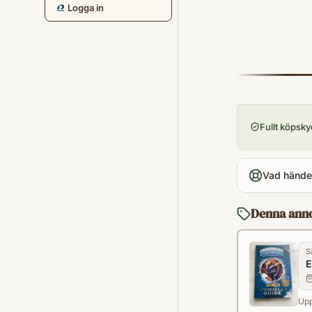
Logga in
Fullt köpsk
Vad händer
Denna ann
S
E
Upp