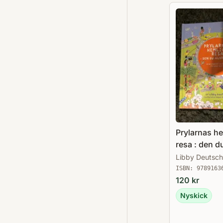
Prylarnas h
resa : den du
ser
Libby Deutsch
ISBN:
9789163
120
kr
Nyskick