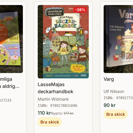
-
38
%
emliga
Varg
LasseMajas
 aldrig
deckarhandbok
Ulf Nilsson
ISBN:
97891773
Martin Widmark
617133
90
kr
ISBN:
9789178031696
110
kr
Nypris:
177
kr
Bra skick
Bra skick