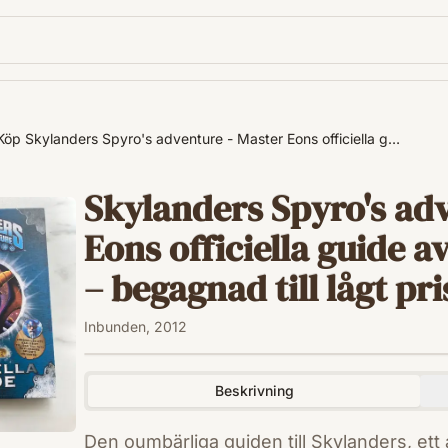
Köp Skylanders Spyro's adventure - Master Eons officiella g…
Skylanders Spyro's adv
Eons officiella guide a
– begagnad till lågt pri
Inbunden, 2012
Beskrivning
Den oumbärliga guiden till Skylanders, ett 