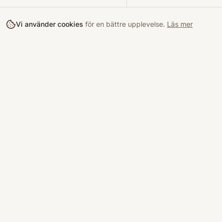
Vi använder cookies
för en bättre upplevelse.
Läs mer
Köpa
Bokloop
Hitta böcke
Sveriges nya marknadsplats för
begagnade böcker.
Kurslitterat
Köpskydd
©
2026
Bokloop · Stockholm