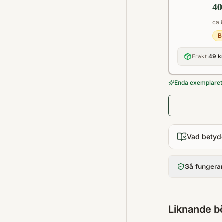
40
ca 
B
Frakt
49 k
Enda exemplaret 
Vad betyd
Så fungera
Liknande b