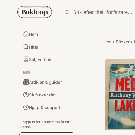
Bokloop
Hem
Hem
Böcker
Hitta
Sälj en bok
MER
Artiklar & guider
Så funkar det
Hjälp & support
Logga in för att komma åt ditt
konto.