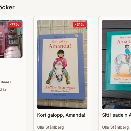
öcker
-
77
%
-
31
%
104443
33
kr
Kort galopp, Amanda!
Sitt i sadeln
Ulla Ståhlberg
Ulla Ståhlberg