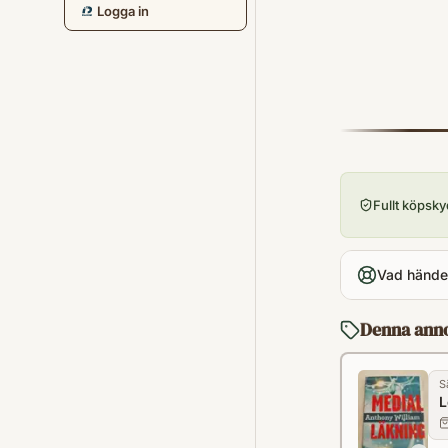
Logga in
Fullt köpsk
Vad händer
Denna ann
S
L