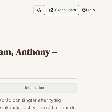
A
Skapa konto
Hjälp
A
Textstorlek
iam, Anthony –
Information
lsoråd och längtar efter tydlig
sjukdomar och vill ha råd för hur du