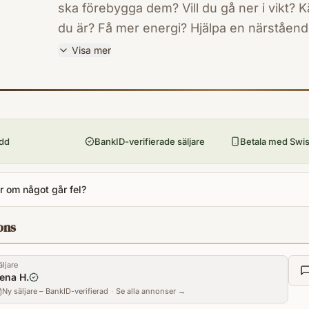
ska förebygga dem? Vill du gå ner i vikt? 
du är? Få mer energi? Hjälpa en närstående 
sjukdomar och krämpor? Har du provat allt, 
Visa mer
hälsa du önskar? Vill du ha en försäkran om a
ISBN
det inte är du själv som orsakat det? Vill 
9789187505867
Förlag
återfå din mentala klarhet och balans? Vill 
Livsenergi, Scandbook
kontakten med din själ och dess potential?
ydd
BankID-verifierade säljare
Betala med Swish
Utgivningsår
2016
Antal sidor
 om något går fel?
301
Språk
ons
Svenska
Format
äljare
Inbunden
ena H.
Ny säljare – BankID-verifierad
·
Se alla annonser →