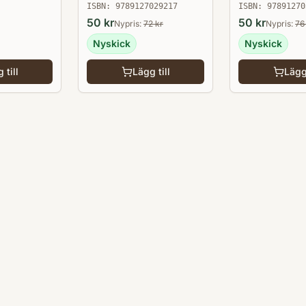
ISBN:
9789127029217
ISBN:
97891270
50
kr
50
kr
Nypris:
72
kr
Nypris:
76
Nyskick
Nyskick
 till
Lägg till
Lägg 