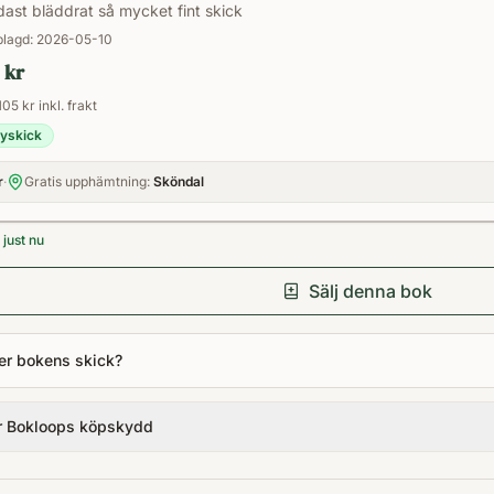
ast bläddrat så mycket fint skick
lagd:
2026-05-10
 kr
105 kr inkl. frakt
yskick
r
·
Gratis upphämtning:
Sköndal
just nu
Sälj denna bok
er bokens skick?
r Bokloops köpskydd