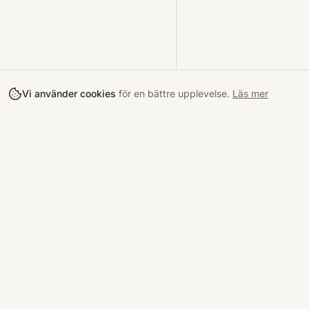
Vi använder cookies
för en bättre upplevelse.
Läs mer
Köpa
Bokloop
Hitta böcke
Sveriges nya marknadsplats för
begagnade böcker.
Kurslitterat
Köpskydd