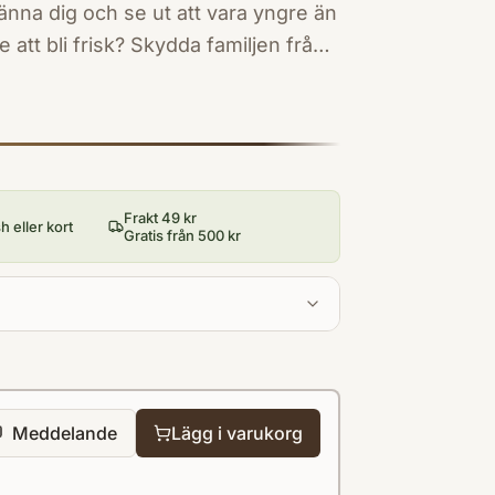
Känna dig och se ut att vara yngre än
att bli frisk? Skydda familjen från
varit överallt utan att ha fått den
tt ditt lidande inte är inbillning, att
du känna dig som dig själv igen?
du få andligt stöd och hitta
 Då är Medial läkning en bok för dig.
Frakt 49 kr
 eller kort
Gratis från 500 kr
Meddelande
Lägg i varukorg