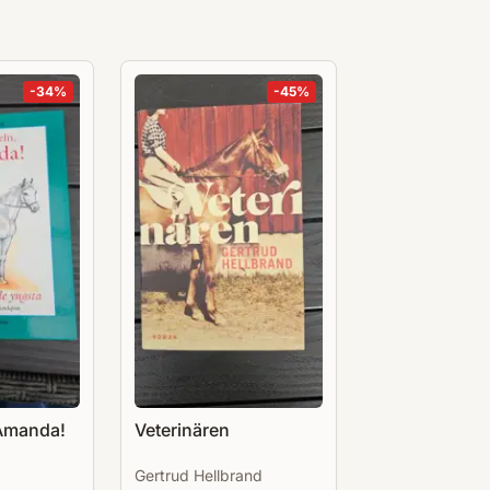
-
34
%
-
45
%
 Amanda!
Veterinären
Gertrud Hellbrand