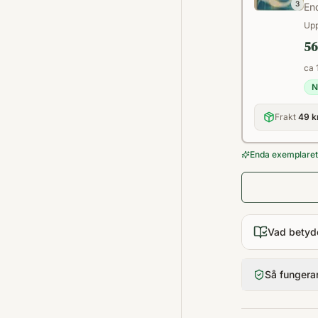
3
End
Upp
56
ca 
N
Frakt
49 k
Enda exemplaret 
Vad betyd
Så fungera