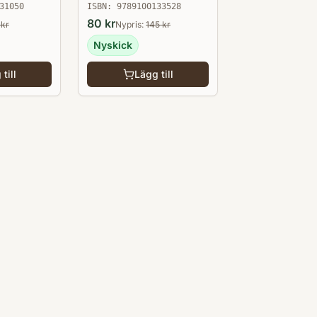
31050
ISBN:
9789100133528
80
kr
kr
Nypris:
145
kr
Nyskick
till
Lägg till