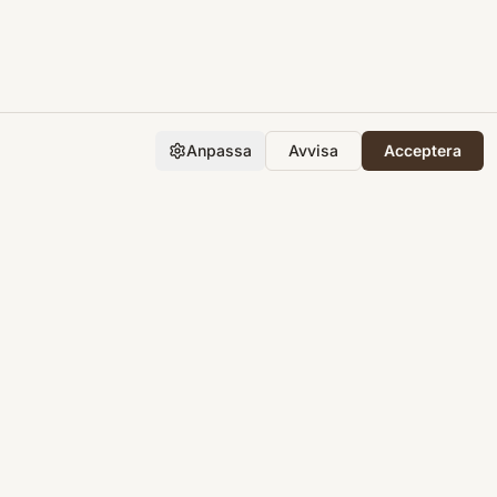
Anpassa
Avvisa
Acceptera
Företaget
Support
Integritet
Villkor