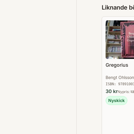
Liknande b
Gregorius
Bengt Ohlsson
ISBN:
9789100
30
kr
Nypris:
1
Nyskick