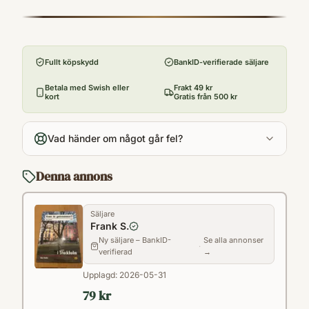
9789187695803
Förlag
Trafik-nostalgiska förlaget
Fullt köpskydd
BankID-verifierade säljare
Utgivningsår
2018
Betala med Swish eller
Frakt 49 kr
kort
Gratis från 500 kr
Antal sidor
112
Vad händer om något går fel?
Språk
Svenska
Denna annons
Format
Inbunden
Säljare
Frank S.
Ny säljare – BankID-
Se alla annonser
·
verifierad
→
Upplagd:
2026-05-31
79 kr