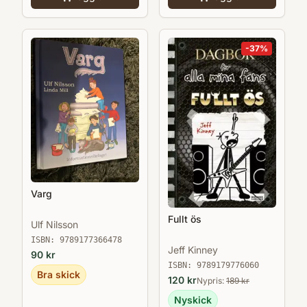
-
37
%
Varg
Fullt ös
Ulf Nilsson
ISBN:
9789177366478
Jeff Kinney
90
kr
ISBN:
9789179776060
Bra skick
120
kr
Nypris:
189
kr
Nyskick