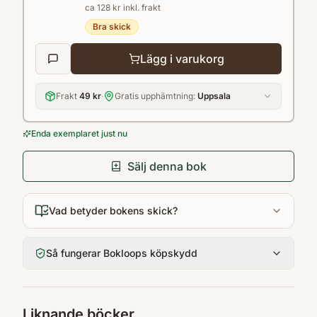
ca 128 kr inkl. frakt
Bra skick
Lägg i varukorg
Frakt
49 kr
·
Gratis upphämtning:
Uppsala
Enda exemplaret just nu
Sälj denna bok
Vad betyder bokens skick?
Så fungerar Bokloops köpskydd
Liknande böcker