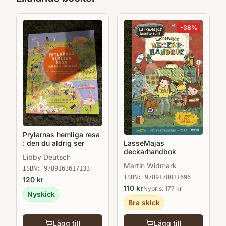
-
38
%
Prylarnas hemliga resa
LasseMajas
: den du aldrig ser
deckarhandbok
Libby Deutsch
Martin Widmark
ISBN:
9789163617133
ISBN:
9789178031696
120
kr
110
kr
Nypris:
177
kr
Nyskick
Bra skick
Lägg till
Lägg till