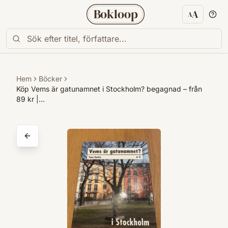
Bokloop
A
A
Textstorl
Hem
Böcker
Köp Vems är gatunamnet i Stockholm? begagnad – från
89 kr |…