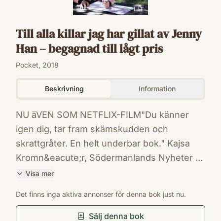
Till alla killar jag har gillat av Jenny
Han – begagnad till lågt pris
Pocket, 2018
Beskrivning
Information
NU äVEN SOM NETFLIX-FILM"Du känner
igen dig, tar fram skämskudden och
skrattgråter. En helt underbar bok." Kajsa
Kromn&eacute;r, Södermanlands Nyheter I
sitt rum har sextonåriga Lara Jean en
Visa mer
hattask full med kärleksbrev. Det är inte
ISBN
Det finns inga aktiva annonser för denna bok just nu.
kärleksbrev som hon har fått, utan som hon
9789187879432
Förlag
har skrivit själv. Hon har skrivit ett för varje
Sälj denna bok