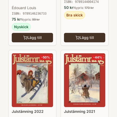
ISBN:
9789144004174
50
kr
Édouard Louis
Nypris:
170
kr
ISBN:
9789146236733
Bra skick
75
kr
Nypris:
99
kr
Nyskick
Lägg till
Lägg till
-
50
%
-
44
%
Julstämning 2022
Julstämning 2021