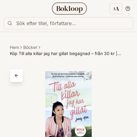
Bokloop
A
A
Textstorl
Hem
Böcker
Köp Till alla killar jag har gillat begagnad – från 30 kr |…