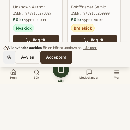
Unknown Author
Bokförlaget Semic
ISBN:
9789155270827
ISBN:
9789155269999
50
kr
50
kr
Nypris:
100
kr
Nypris:
90
kr
Nyskick
Bra skick
Lägg till
Lägg till
Vi använder cookies
för en bättre upplevelse.
Läs mer
Avvisa
Acceptera
Hem
Sök
Meddelanden
Mer
Sälj
Köpa
Bokloop
Hitta böcker
Sveriges nya
Kurslitteratur