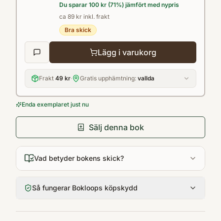
Du sparar
100 kr
(
71
%) jämfört med nypris
objektiv, absolut och tillräcklig, medan en
ca 89 kr inkl. frakt
religiös tro beskrivits som subjektiv,
Bra skick
grundlös och onödig. Med stor intellektuell
integritet försvaras den kristna tron i en allt
Lägg i varukorg
mer förvirrad tid där vetenskapen gång efter
gång visat sig inte räcka till för de stora
Frakt
49 kr
·
Gratis upphämtning:
vallda
livsfrågorna.
Enda exemplaret just nu
Sälj denna bok
Vad betyder bokens skick?
Så fungerar Bokloops köpskydd