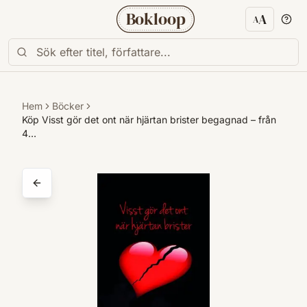
Bokloop
A
A
Textstorl
Hem
Böcker
Köp Visst gör det ont när hjärtan brister begagnad – från
4…