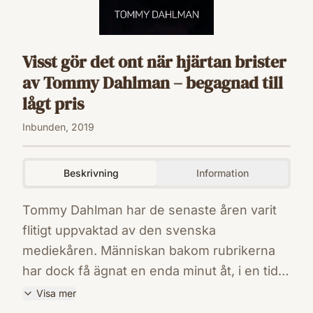
Visst gör det ont när hjärtan brister
av Tommy Dahlman – begagnad till
lågt pris
Inbunden, 2019
Beskrivning
Information
Tommy Dahlman har de senaste åren varit
flitigt uppvaktad av den svenska
mediekåren. Människan bakom rubrikerna
har dock få ägnat en enda minut åt, i en tid
som varit milt uttryckt omtumlande. Han
Visa mer
blottlägger nu öppet och uppriktigt de