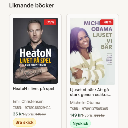
Liknande böcker
-
75
%
-
48
%
HeatoN : livet på spel
Ljuset vi bär : Att gå
stark genom osäkra
tider
Emil Christensen
Michelle Obama
ISBN:
9789188529411
ISBN:
9789137505305
35
kr
Nypris:
140
kr
149
kr
Nypris:
288
kr
Bra skick
Nyskick