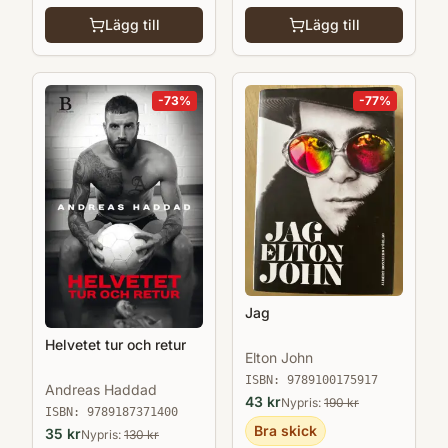
Lägg till
Lägg till
-
73
%
-
77
%
Jag
Helvetet tur och retur
Elton John
ISBN:
9789100175917
Andreas Haddad
43
kr
Nypris:
190
kr
ISBN:
9789187371400
Bra skick
35
kr
Nypris:
130
kr