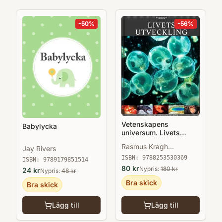
-
50
%
-
56
%
Vetenskapens
Babylycka
universum. Livets
utveckling
Rasmus Kragh
Jay Rivers
Jakobsen
ISBN:
9788253530369
ISBN:
9789179851514
80
kr
Nypris:
180
kr
24
kr
Nypris:
48
kr
Bra skick
Bra skick
Lägg till
Lägg till