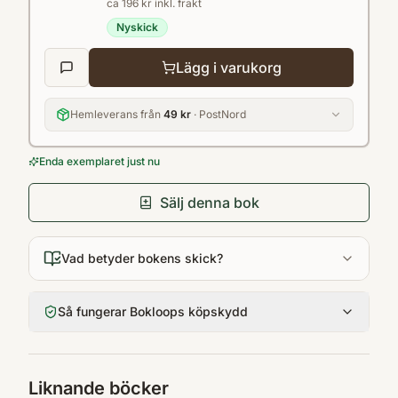
ca 196 kr inkl. frakt
genomsnittliga längd.
Nyskick
Lägg i varukorg
Hemleverans från
49 kr
· PostNord
Enda exemplaret just nu
Sälj denna bok
Vad betyder bokens skick?
Så fungerar Bokloops köpskydd
Liknande böcker