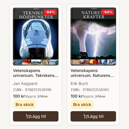
-
64
%
-
64
%
Vetenskapens
Vetenskapens
universum. Teknikens
universum. Naturens
höjdpunkter
krafter
Jan Aagaard
Erik Buch
ISBN:
9788253530390
ISBN:
9788253530383
100
kr
100
kr
Nypris:
276
kr
Nypris:
276
kr
Bra skick
Bra skick
Lägg till
Lägg till