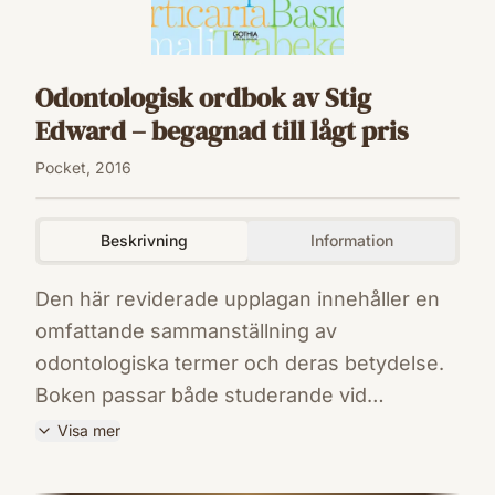
Odontologisk ordbok av Stig
Edward – begagnad till lågt pris
Pocket, 2016
Beskrivning
Information
Den här reviderade upplagan innehåller en
omfattande sammanställning av
odontologiska termer och deras betydelse.
Boken passar både studerande vid
tandvårdsutbildningarna och
Visa mer
yrkesverksamma tandläkare,
ISBN
tandhygienister, tandsköterskor samt
9789188099938