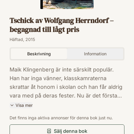
Tschick av Wolfgang Herrndorf –
begagnad till lågt pris
Häftad, 2015
Beskrivning
Information
Maik Klingenberg är inte särskilt populär.
Han har inga vänner, klasskamraterna
skrattar åt honom i skolan och han får aldrig
vara med på deras fester. Nu är det första
dagen på sommarlovet och han är ensam
Visa mer
hemma i villan, hans mamma har åkt iväg till
ISBN
Det finns inga aktiva annonser för denna bok just nu.
rehab och pappan är på affärsresa med sin
9789188155016
Förlag
unga älskarinna. Då dyker plötsligt Tschick
Sälj denna bok