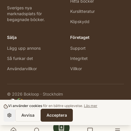
Hitta böcker
och sålde två miljoner exemplar i Tyskland.
Sveriges nya
Kurslitteratur
marknadsplats för
Den 26 augusti 2013 tog Wolfgang Herrndorf
begagnade böcker.
Köpskydd
sitt liv, han sköt sig vid Hohenzollernkanal i
Berlin. Han hade skrivit vad han kunde innan
Sälja
Företaget
han blev för sjuk
Lägg upp annons
Support
Så funkar det
Integritet
Användarvillkor
Villkor
©
2026
Bokloop · Stockholm
Vi använder cookies
för en bättre upplevelse.
Läs mer
Avvisa
Acceptera