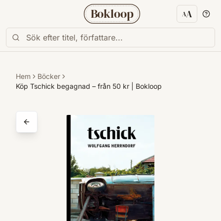
Bokloop
A
A
Textstorl
Hem
Böcker
Köp Tschick begagnad – från 50 kr | Bokloop