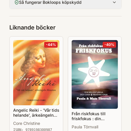
Så fungerar Bokloops köpskydd
Liknande böcker
-
44
%
-
40
%
Angelic Reiki - 'Vår tids
Från riskfokus till
helande', ärkeängeln
friskfokus : din
Metatron
Core Christine
hälsostjärna och dina 6
Paula Törnvall
friskfaktorer
ISBN:
9789198300987