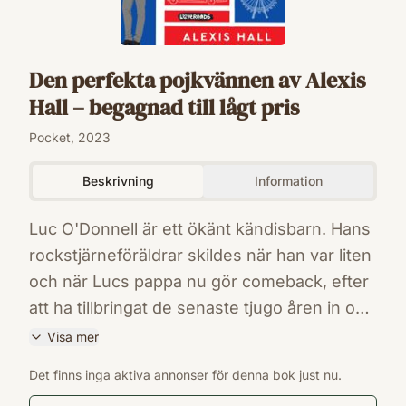
Den perfekta pojkvännen av Alexis
Hall – begagnad till lågt pris
Pocket, 2023
Beskrivning
Information
Luc O'Donnell är ett ökänt kändisbarn. Hans
rockstjärneföräldrar skildes när han var liten
och när Lucs pappa nu gör comeback, efter
att ha tillbringat de senaste tjugo åren in och
ut på rehab, hamnar Luc återigen i
Visa mer
rampljuset. När en paparazzi fångar honom
ISBN
Det finns inga aktiva annonser för denna bok just nu.
på bild vid helt fel tillfälle hotas både hans
9789188803870