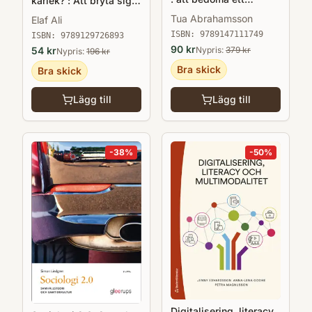
kärlek? : Att bryta sig
andraspråk i utveckling
fri från hedersförtryck
Tua Abrahamsson
Elaf Ali
ISBN:
9789147111749
ISBN:
9789129726893
90
kr
54
kr
Nypris:
379
kr
Nypris:
196
kr
Bra skick
Bra skick
Lägg till
Lägg till
-
38
%
-
50
%
Digitalisering, literacy