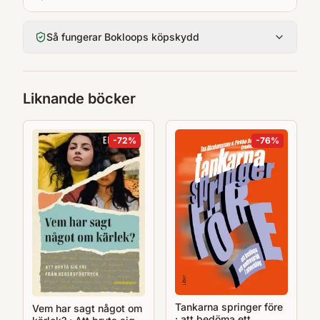
Så fungerar Bokloops köpskydd
Liknande böcker
-
72
%
-
76
%
Tankarna springer före
Vem har sagt något om
: att bedöma ett