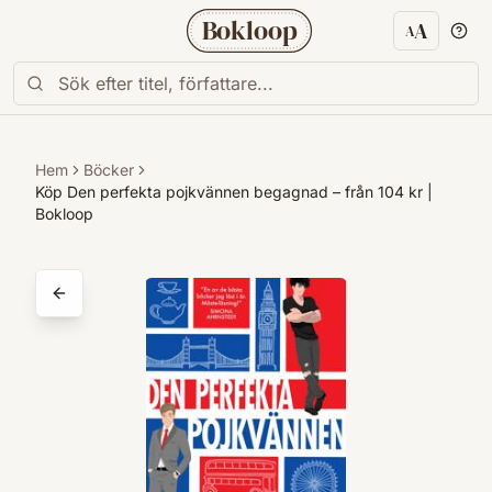
Bokloop
A
A
Textstorl
Hem
Böcker
Köp Den perfekta pojkvännen begagnad – från 104 kr |
Bokloop