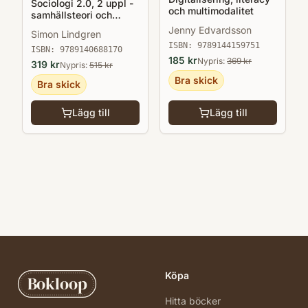
Sociologi 2.0, 2 uppl -
och multimodalitet
samhällsteori och
samtidskultur
Jenny Edvardsson
Simon Lindgren
ISBN:
9789144159751
ISBN:
9789140688170
185
kr
Nypris:
369
kr
319
kr
Nypris:
515
kr
Bra skick
Bra skick
Lägg till
Lägg till
Köpa
Bokloop
Hitta böcker