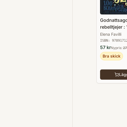
Godnattsago
rebelltjejer :
berättelser 
Elena Favilli
fantastiska 
ISBN:
9789171
57
kr
Nypris:
27
Bra skick
Lägg