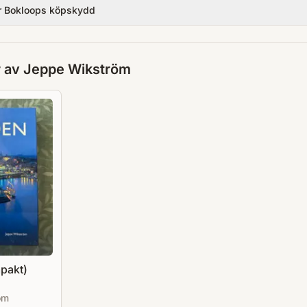
r Bokloops köpskydd
r av
Jeppe Wikström
pakt)
öm