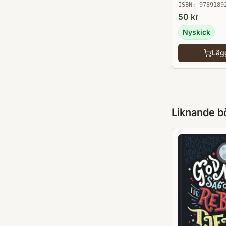
ISBN:
9789189
50
kr
Nyskick
Lägg
Liknande b