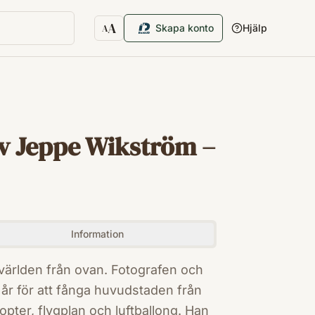
A
Skapa konto
Hjälp
A
Textstorlek
v Jeppe Wikström –
Information
 världen från ovan. Fotografen och
 år för att fånga huvudstaden från
kopter, flygplan och luftballong. Han