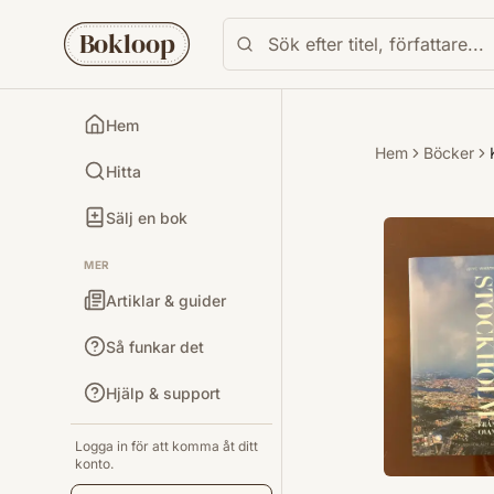
Bokloop
Hem
Hem
Böcker
Hitta
Sälj en bok
MER
Artiklar & guider
Så funkar det
Hjälp & support
Logga in för att komma åt ditt
konto.