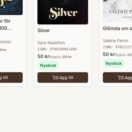
r för
 100
Glömda om 
Silver
om
Valérie Perrin
kvinnor
264282
Sara Kadefors
ISBN:
97891527
ISBN:
9789180661409
8
kr
50
kr
Nypris:
22
50
kr
Nypris:
231
kr
Nyskick
Nyskick
 till
Lägg till
Lägg 