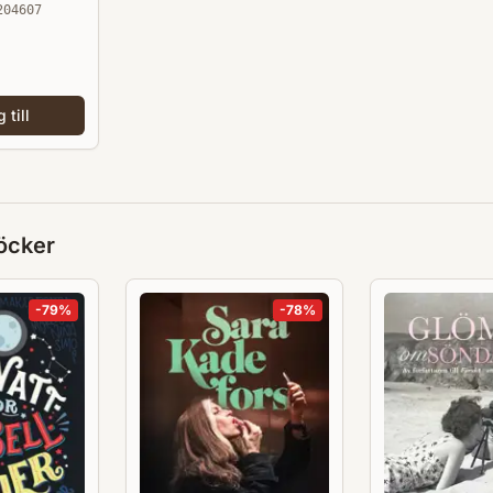
204607
 till
öcker
-
79
%
-
78
%