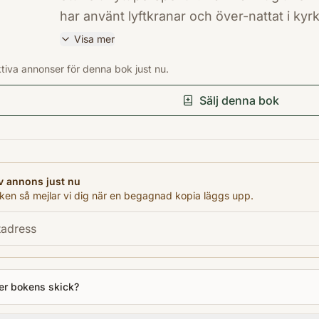
har använt lyftkranar och över-nattat i ky
spännande detaljer. Okända sidor av staden
Visa mer
välbekanta visas i nya överraskande persp
ISBN
ktiva annonser för denna bok just nu.
storslagna fotografiska skildringar av Sto
9789189204515
Förlag
Boken ges även ut i en engelsk upplaga, 
Sälj denna bok
Max Ström
7126-011-0). Jeppe Wikström har tidigare b
Utgivningsår
Staden och Skärgårdsväder. Han är Sverige
2005
Antal sidor
v annons just nu
297
en så mejlar vi dig när en begagnad kopia läggs upp.
Språk
Svenska
Kategori
AJC
er bokens skick?
Format
Inbunden