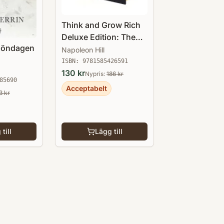
Think and Grow Rich
Deluxe Edition: The
söndagen
Complete Classic Text
Napoleon Hill
ISBN:
9781585426591
130
kr
Nypris:
186
kr
85690
Acceptabelt
3
kr
till
Lägg till