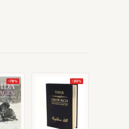
-
78
%
-
30
%