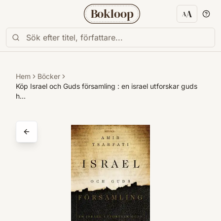
Bokloop
A
A
Textstorl
Hem
Böcker
Köp Israel och Guds församling : en israel utforskar guds
h…