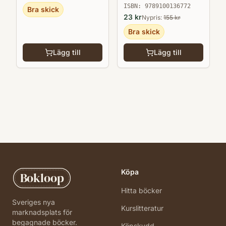
ISBN:
9789100136772
Bra skick
23
kr
Nypris:
155
kr
Bra skick
Lägg till
Lägg till
Köpa
Bokloop
Hitta böcker
Sveriges nya
Kurslitteratur
marknadsplats för
begagnade böcker.
Köpskydd