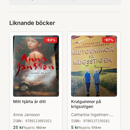
Liknande böcker
-
83
%
-
97
%
Mitt hjärta är ditt
Krutgummor på
krigsstigen
Anna Jansson
Catharina Ingelman-
Sundberg
ISBN:
9789113091921
ISBN:
9789137150161
25
kr
5
kr
Nypris:
150
kr
Nypris:
173
kr