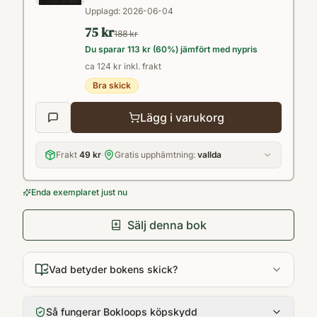
viktiga för församlingen? Och hur ser
Upplagd:
2026-06-04
75 kr
framtiden ut? • Hur borde församlingens
188 kr
Du sparar
113 kr
(
60
%) jämfört med nypris
inställning gentemot Israel vara? Amir
ca 124 kr inkl. frakt
Tsarfati är efterfrågad som bibellärare och
Bra skick
författare, med flera böcker utgivna på
svenska. Hans träffsäkra sätt att skriva kan
Lägg i varukorg
beskrivas som en blandning mellan Max
Lucado och David Jeremiah. Amir Tsarfati är
Frakt
49 kr
·
Gratis upphämtning:
vallda
grundare av Behold Israel – en organisation
Enda exemplaret just nu
som förmedlar nyheter och information om
Israel från en biblisk utgångspunkt och i ett
Sälj denna bok
profetiskt perspektiv. Amir är gift och har
fyra barn. Han bor i norra Israel.
Vad betyder bokens skick?
Så fungerar Bokloops köpskydd