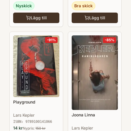
Nyskick
Bra skick
Lägg till
Lägg till
-
91
%
-
85
%
Playground
Joona Linna
Lars Kepler
ISBN:
9789100141066
14
kr
Lars Kepler
Nypris:
150
kr