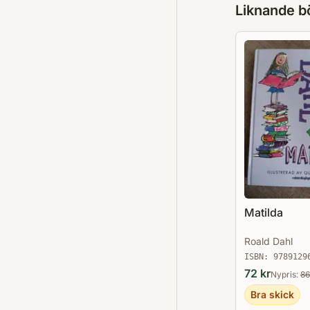
Liknande b
Matilda
Roald Dahl
ISBN:
9789129
72
kr
Nypris:
86
Bra skick