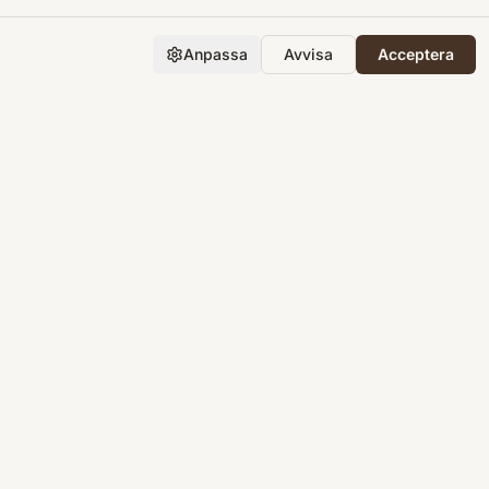
Anpassa
Avvisa
Acceptera
Företaget
Support
Integritet
Villkor