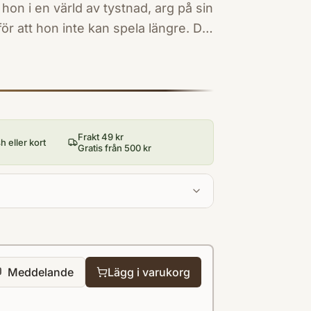
r hon i en värld av tystnad, arg på sin
 att hon inte kan spela längre. Då
lj koltrastar undangömda i
arnas vackra sång väcker något
ett nytt hot dyker upp och
k bok om kärleken till musiken, om
ed livet efter omvälvande
Frakt 49 kr
 eller kort
al 2022 med sin barnbok October,
Gratis från 500 kr
v empati, värme, en bergochdalbana
 School Reading List
Meddelande
Lägg i varukorg