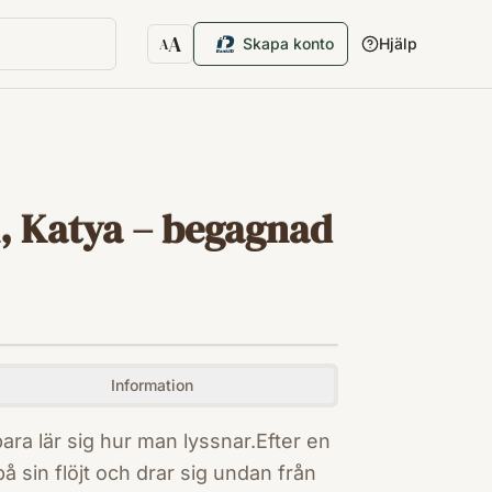
A
Skapa konto
Hjälp
A
Textstorlek
, Katya – begagnad
Information
ra lär sig hur man lyssnar.Efter en
å sin flöjt och drar sig undan från