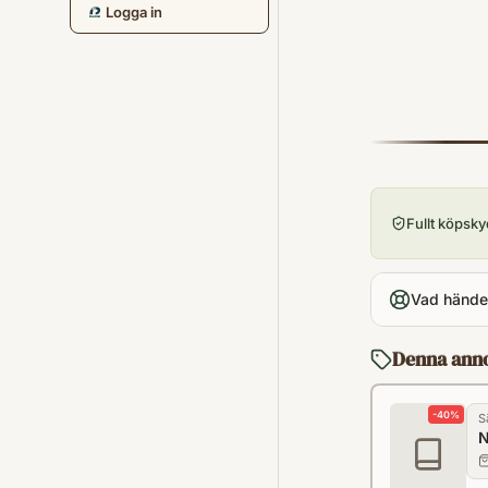
Logga in
Fullt köpsk
Vad händer
Denna ann
-
40
%
S
N