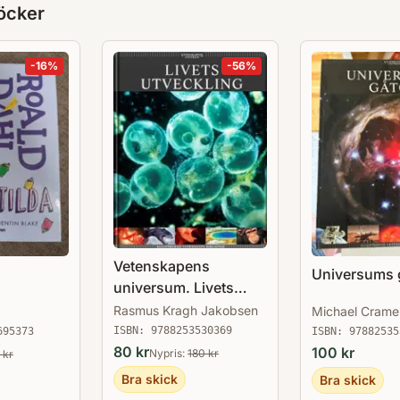
öcker
-
16
%
-
56
%
Vetenskapens
Universums 
universum. Livets
utveckling
Rasmus Kragh Jakobsen
Michael Crame
ISBN:
9788253530369
695373
ISBN:
97882535
80
kr
100
kr
Nypris:
180
kr
kr
Bra skick
Bra skick