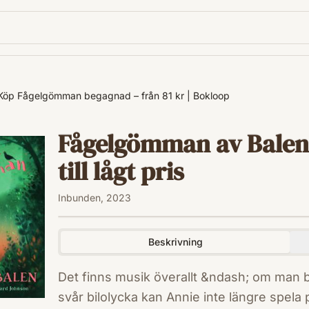
Köp Fågelgömman begagnad – från 81 kr | Bokloop
Fågelgömman av Balen
till lågt pris
Inbunden, 2023
Beskrivning
Det finns musik överallt &ndash; om man ba
svår bilolycka kan Annie inte längre spela p