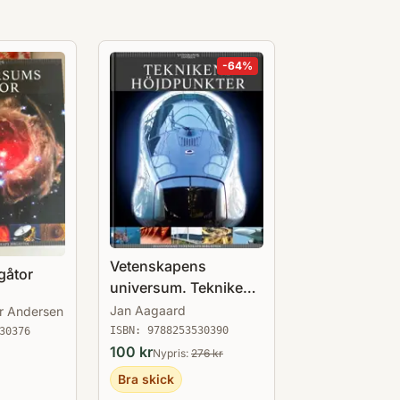
-
64
%
Vetenskapens
gåtor
universum. Teknikens
höjdpunkter
Jan Aagaard
r Andersen
ISBN:
9788253530390
30376
100
kr
Nypris:
276
kr
Bra skick