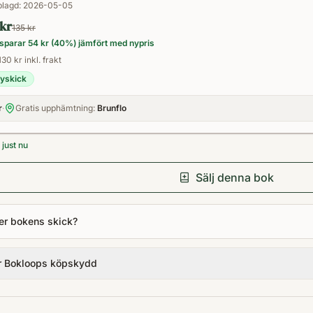
lagd:
2026-05-05
 kr
135 kr
sparar
54 kr
(
40
%) jämfört med nypris
130 kr inkl. frakt
yskick
r
·
Gratis upphämtning:
Brunflo
just nu
Sälj denna bok
er bokens skick?
r Bokloops köpskydd