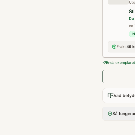
Upp
81
Du 
ca 
N
Frakt
49 k
Enda exemplaret 
Vad betyd
Så fungera