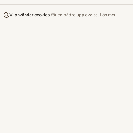
Vi använder cookies
för en bättre upplevelse.
Läs mer
Köpa
Bokloop
Hitta böcke
Sveriges nya marknadsplats för
begagnade böcker.
Kurslitterat
Köpskydd
©
2026
Bokloop · Stockholm