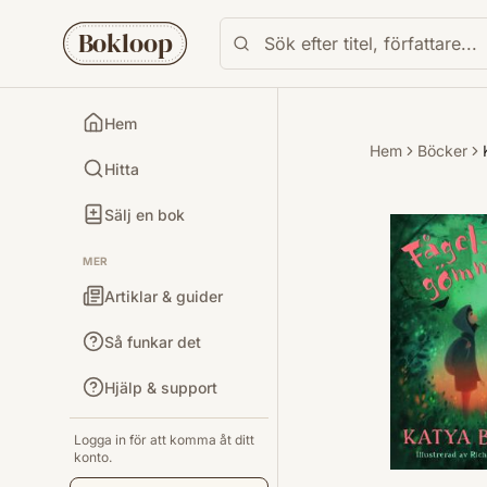
Bokloop
Hem
Hem
Böcker
Hitta
Sälj en bok
MER
Artiklar & guider
Så funkar det
Hjälp & support
Logga in för att komma åt ditt
konto.